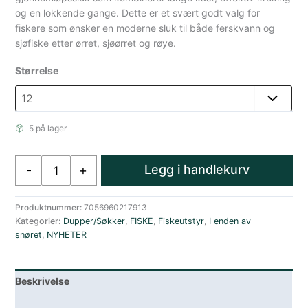
og en lokkende gange. Dette er et svært godt valg for
fiskere som ønsker en moderne sluk til både ferskvann og
sjøfiske etter ørret, sjøørret og røye.
Størrelse
5 på lager
Sølvkroken
Legg i handlekurv
-
+
Bitt
Inline
60mm
Produktnummer:
7056960217913
Kategorier:
Dupper/Søkker
,
FISKE
,
Fiskeutstyr
,
I enden av
12g
snøret
,
NYHETER
Srd
sølv
røde
Beskrivelse
prikker
antall
Lagerstatus