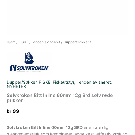
Hjem
/
FISKE
/
I enden av snøret
/
Dupper/Søkker
/
Dupper/Søkker
,
FISKE
,
Fiskeutstyr
,
I enden av snøret
,
NYHETER
Sølvkroken Bitt Inline 60mm 12g Srd sølv røde
prikker
kr
99
Sølvkroken Bitt Inline 60mm 12g SRD
er en allsidig
gjennomløpssluk som kombinerer lange kast, effektiv kroking