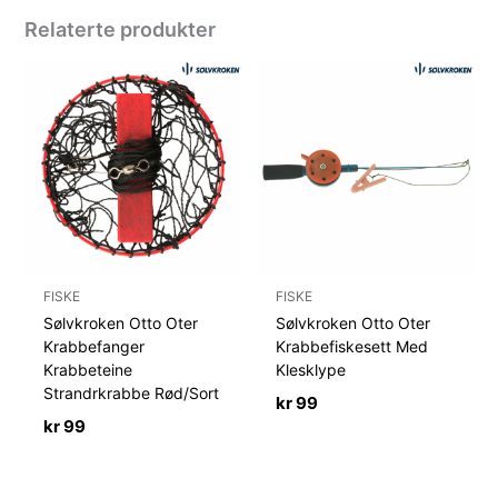
Relaterte produkter
FISKE
FISKE
Sølvkroken Otto Oter
Sølvkroken Otto Oter
Krabbefanger
Krabbefiskesett Med
Krabbeteine
Klesklype
Strandrkrabbe Rød/Sort
kr
99
kr
99