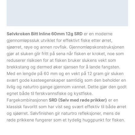
Teknisk informasjon
Spesifikasjoner
Sølvkroken Bitt Inline 60mm 12g SRD
er en moderne
gjennomløpssluk utviklet for effektivt fiske etter ørret,
sjøørret, røye og annen rovfisk. Gjennomløpskonstruksjonen
gjør at sluken glir fritt på sena når fisken er kroket, noe som
reduserer risikoen for at fisken bruker slukens vekt som
brekkstang og dermed øker sjansen for å lande fangsten.
Med en lengde på 60 mm og en vekt på 12 gram gir sluken
svært gode kasteegenskaper samtidig som den beholder en
livlig og naturtro gange gjennom vannet. Dette gjør den godt
egnet både til ferskvannsfiske og kystfiske.
Fargekombinasjonen
SRD (Sølv med røde prikker)
er en
klassisk favoritt som har vist seg svært effektiv til både ørret
og sjøørret. Sølvfinishen gir naturtro refleksjoner, mens de
røde prikkene fungerer som et tydelig huggpunkt for fisken.