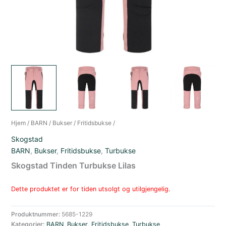
Hjem
/
BARN
/
Bukser
/
Fritidsbukse
/
Skogstad
BARN
,
Bukser
,
Fritidsbukse
,
Turbukse
Skogstad Tinden Turbukse Lilas
Dette produktet er for tiden utsolgt og utilgjengelig.
Produktnummer:
5685-1229
Kategorier:
BARN
,
Bukser
,
Fritidsbukse
,
Turbukse