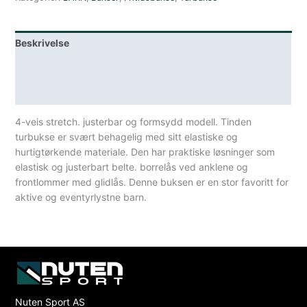
Beskrivelse
Lagerstatus
Spesifikasjoner
4-veis stretch. justerbar og formsydd modell. Tinden
turbukse er svært behagelig med sitt elastiske og
hurtigtørkende materiale. Den har praktiske løsninger som
elastisk og justerbart belte. borrelås ved anklene og
frontlommer med glidlås. Denne buksen er en stor favoritt for
aktive og eventyrlystne barn.
Nuten Sport AS