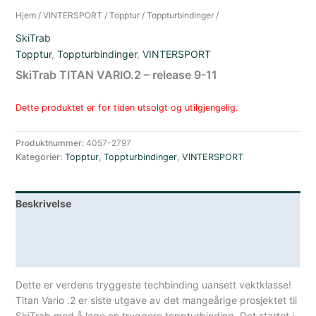
Hjem
/
VINTERSPORT
/
Topptur
/
Toppturbindinger
/
SkiTrab
Topptur
,
Toppturbindinger
,
VINTERSPORT
SkiTrab TITAN VARIO.2 – release 9-11
Dette produktet er for tiden utsolgt og utilgjengelig.
Produktnummer:
4057-2797
Kategorier:
Topptur
,
Toppturbindinger
,
VINTERSPORT
Beskrivelse
Lagerstatus
Spesifikasjoner
Dette er verdens tryggeste techbinding uansett vektklasse!
Titan Vario .2 er siste utgave av det mangeårige prosjektet til
SkiTrab med å lage en tryggere toppturbinding. Det startet i