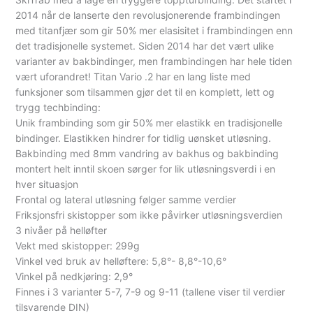
2014 når de lanserte den revolusjonerende frambindingen
med titanfjær som gir 50% mer elasisitet i frambindingen enn
det tradisjonelle systemet. Siden 2014 har det vært ulike
varianter av bakbindinger, men frambindingen har hele tiden
vært uforandret! Titan Vario .2 har en lang liste med
funksjoner som tilsammen gjør det til en komplett, lett og
trygg techbinding:
Unik frambinding som gir 50% mer elastikk en tradisjonelle
bindinger. Elastikken hindrer for tidlig uønsket utløsning.
Bakbinding med 8mm vandring av bakhus og bakbinding
montert helt inntil skoen sørger for lik utløsningsverdi i en
hver situasjon
Frontal og lateral utløsning følger samme verdier
Friksjonsfri skistopper som ikke påvirker utløsningsverdien
3 nivåer på helløfter
Vekt med skistopper: 299g
Vinkel ved bruk av helløftere: 5,8°- 8,8°-10,6°
Vinkel på nedkjøring: 2,9°
Finnes i 3 varianter 5-7, 7-9 og 9-11 (tallene viser til verdier
tilsvarende DIN)