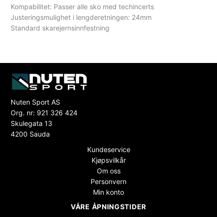
Kompabilitet: Passer alle sko med techincerts
Justeringsmulighet i lengderetningen: 24mm
Standard skarejernsinnfestning
Nuten Sport AS
Org. nr: 921 326 424
Skulegata 13
4200 Sauda
Kundeservice
Kjøpsvilkår
Om oss
Personvern
Min konto
VÅRE ÅPNINGSTIDER