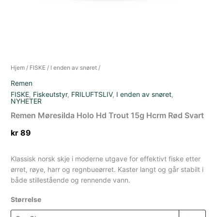
Hjem
/
FISKE
/
I enden av snøret
/
Remen
FISKE
,
Fiskeutstyr
,
FRILUFTSLIV
,
I enden av snøret
,
NYHETER
Remen Møresilda Holo Hd Trout 15g Hcrm Rød Svart
kr
89
Klassisk norsk skje i moderne utgave for effektivt fiske etter
ørret, røye, harr og regnbueørret. Kaster langt og går stabilt i
både stillestående og rennende vann.
Størrelse