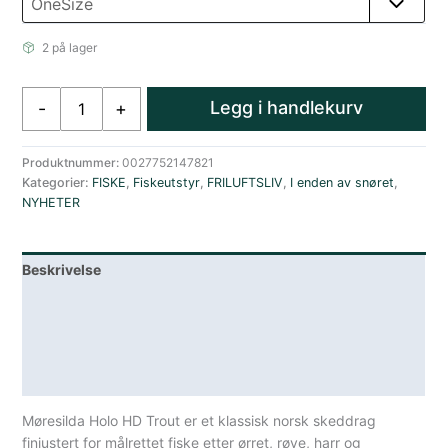
2 på lager
Remen
Legg i handlekurv
-
+
Møresilda
Holo
Hd
Produktnummer:
0027752147821
Kategorier:
FISKE
,
Fiskeutstyr
,
FRILUFTSLIV
,
I enden av snøret
,
Trout
NYHETER
15g
Hcrm
Rød
Beskrivelse
Svart
antall
Lagerstatus
Teknisk informasjon
Spesifikasjoner
Møresilda Holo HD Trout er et klassisk norsk skeddrag
finjustert for målrettet fiske etter ørret, røye, harr og