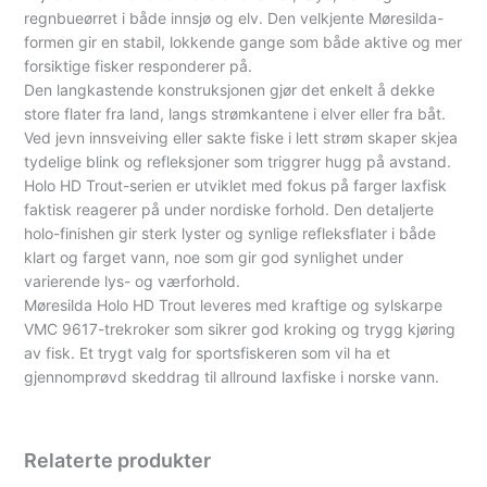
regnbueørret i både innsjø og elv. Den velkjente Møresilda-
formen gir en stabil, lokkende gange som både aktive og mer
forsiktige fisker responderer på.
Den langkastende konstruksjonen gjør det enkelt å dekke
store flater fra land, langs strømkantene i elver eller fra båt.
Ved jevn innsveiving eller sakte fiske i lett strøm skaper skjea
tydelige blink og refleksjoner som triggrer hugg på avstand.
Holo HD Trout-serien er utviklet med fokus på farger laxfisk
faktisk reagerer på under nordiske forhold. Den detaljerte
holo-finishen gir sterk lyster og synlige refleksflater i både
klart og farget vann, noe som gir god synlighet under
varierende lys- og værforhold.
Møresilda Holo HD Trout leveres med kraftige og sylskarpe
VMC 9617-trekroker som sikrer god kroking og trygg kjøring
av fisk. Et trygt valg for sportsfiskeren som vil ha et
gjennomprøvd skeddrag til allround laxfiske i norske vann.
Relaterte produkter