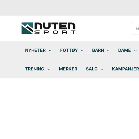
Hopp
rett
til
innholdet
Pro
sea
NYHETER
FOTTØY
BARN
DAME
TRENING
MERKER
SALG
KAMPANJER