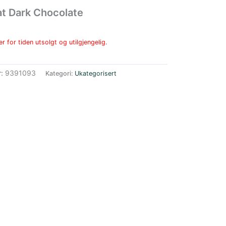
at Dark Chocolate
r for tiden utsolgt og utilgjengelig.
r:
9391093
Kategori:
Ukategorisert