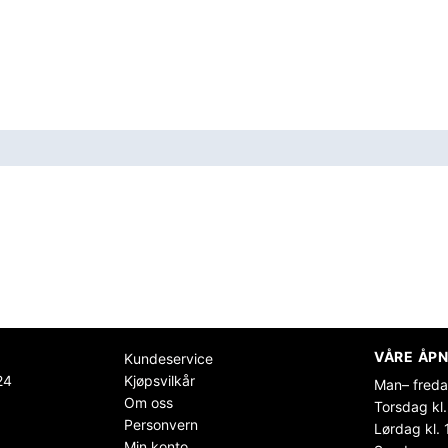
VÅRE ÅPN
Kundeservice
24
Kjøpsvilkår
Man– freda
Om oss
Torsdag kl.
Personvern
Lørdag kl. 
Min konto