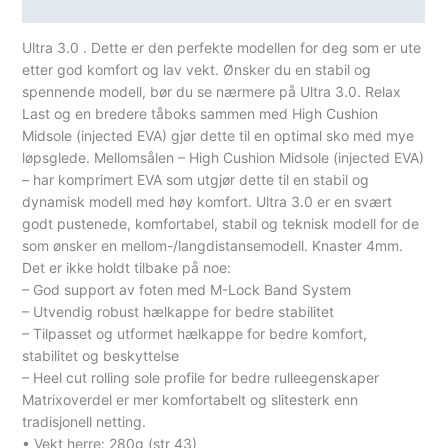
Spesifikasjoner
Ultra 3.0 . Dette er den perfekte modellen for deg som er ute
etter god komfort og lav vekt. Ønsker du en stabil og
spennende modell, bør du se nærmere på Ultra 3.0. Relax
Last og en bredere tåboks sammen med High Cushion
Midsole (injected EVA) gjør dette til en optimal sko med mye
løpsglede. Mellomsålen – High Cushion Midsole (injected EVA)
– har komprimert EVA som utgjør dette til en stabil og
dynamisk modell med høy komfort. Ultra 3.0 er en svært
godt pustenede, komfortabel, stabil og teknisk modell for de
som ønsker en mellom-/langdistansemodell. Knaster 4mm.
Det er ikke holdt tilbake på noe:
– God support av foten med M-Lock Band System
– Utvendig robust hælkappe for bedre stabilitet
– Tilpasset og utformet hælkappe for bedre komfort,
stabilitet og beskyttelse
– Heel cut rolling sole profile for bedre rulleegenskaper
Matrixoverdel er mer komfortabelt og slitesterk enn
tradisjonell netting.
• Vekt herre: 280g (str 43)