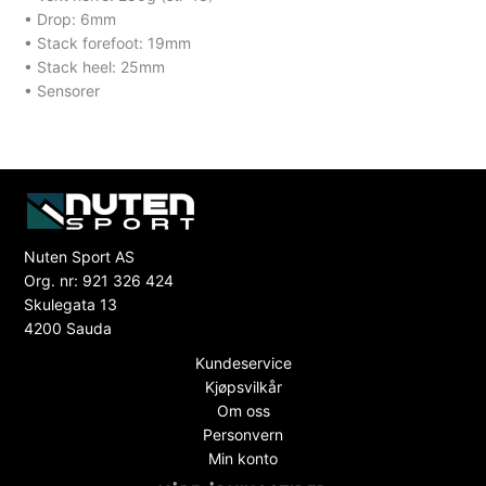
• Drop: 6mm
• Stack forefoot: 19mm
• Stack heel: 25mm
• Sensorer
Nuten Sport AS
Org. nr: 921 326 424
Skulegata 13
4200 Sauda
Kundeservice
Kjøpsvilkår
Om oss
Personvern
Min konto