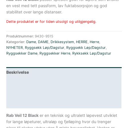
en vest med tett passform, lav fuktabsorpsjon og god
stabilitet over lange distanser.
Dette produktet er for tiden utsolgt og utilgjengelig.
Produktnummer:
9430-9515
Kategorier:
Dame
,
DAME
,
Drikkesystem
,
HERRE
,
Herre
,
NYHETER
,
Ryggsekk Løp/Dagstur
,
Ryggsekk Løp/Dagstur
,
Ryggsekker Dame
,
Ryggsekker Herre
,
Rykksekk Løp/Dagstur
Beskrivelse
Lagerstatus
Teknisk informasjon
Spesifikasjoner
Rab Veil 12 Black
er en teknisk og ultralett løpevest utviklet
for lange løpeturer, ultraløp og fjelløping hvor du trenger
plass til ekstra utstyr uten å miste bevegelighet. Vesten er