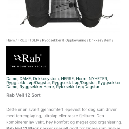
Hjem
/
FRILUFTSLIV
/
Ryggsekker & Oppbevaring
/
Drikkesystem
/
Dame
,
DAME
,
Drikkesystem
,
HERRE
,
Herre
,
NYHETER
,
Ryggsekk Løp/Dagstur
,
Ryggsekk Løp/Dagstur
,
Ryggsekker
Dame
,
Ryggsekker Herre
,
Rykksekk Løp/Dagstur
Rab Veil 12 Sort
Dette er en svært gjennomført løpevest for deg som driver
med terrengløping, ultraløp eller raske fjellturer. Den
kombinerer lav vekt, høy komfort og meget god organisering.
Rab Veil 12 Black
passer spesielt godt for løpere som ønsker