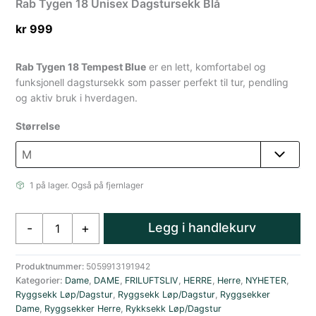
Rab Tygen 18 Unisex Dagstursekk Blå
kr
999
Rab Tygen 18 Tempest Blue
er en lett, komfortabel og
funksjonell dagstursekk som passer perfekt til tur, pendling
og aktiv bruk i hverdagen.
Størrelse
1 på lager. Også på fjernlager
Rab
Legg i handlekurv
-
+
Tygen
18
Unisex
Produktnummer:
5059913191942
Kategorier:
Dame
,
DAME
,
FRILUFTSLIV
,
HERRE
,
Herre
,
NYHETER
,
Dagstursekk
Ryggsekk Løp/Dagstur
,
Ryggsekk Løp/Dagstur
,
Ryggsekker
Blå
Dame
,
Ryggsekker Herre
,
Rykksekk Løp/Dagstur
antall