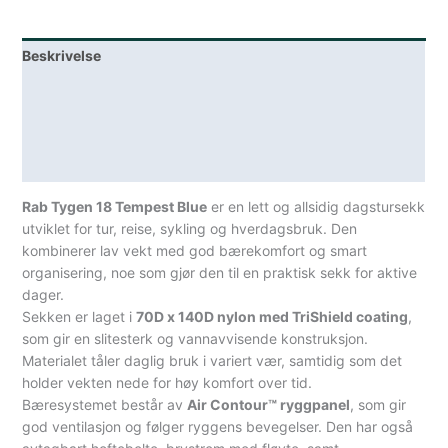
Beskrivelse
Lagerstatus
Teknisk informasjon
Spesifikasjoner
Rab Tygen 18 Tempest Blue
er en lett og allsidig dagstursekk
utviklet for tur, reise, sykling og hverdagsbruk. Den
kombinerer lav vekt med god bærekomfort og smart
organisering, noe som gjør den til en praktisk sekk for aktive
dager.
Sekken er laget i
70D x 140D nylon med TriShield coating
,
som gir en slitesterk og vannavvisende konstruksjon.
Materialet tåler daglig bruk i variert vær, samtidig som det
holder vekten nede for høy komfort over tid.
Bæresystemet består av
Air Contour™ ryggpanel
, som gir
god ventilasjon og følger ryggens bevegelser. Den har også