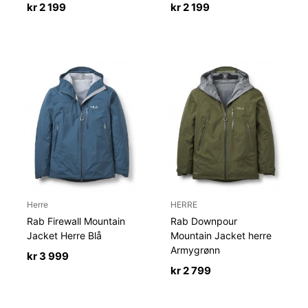
kr
2 199
kr
2 199
Herre
HERRE
Rab Firewall Mountain
Rab Downpour
Jacket Herre Blå
Mountain Jacket herre
Armygrønn
kr
3 999
kr
2 799