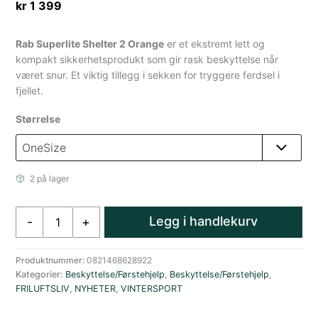
kr
1 399
Rab Superlite Shelter 2 Orange
er et ekstremt lett og
kompakt sikkerhetsprodukt som gir rask beskyttelse når
været snur. Et viktig tillegg i sekken for tryggere ferdsel i
fjellet.
Størrelse
2 på lager
Rab
Legg i handlekurv
-
+
Superlite
Nødtelt
Vindpose
Produktnummer:
0821468628922
Kategorier:
Beskyttelse/Førstehjelp
,
Beskyttelse/Førstehjelp
,
2
FRILUFTSLIV
,
NYHETER
,
VINTERSPORT
personer
Oransje