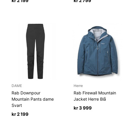
kr
2 199
kr
2 799
DAME
Herre
Rab Downpour
Rab Firewall Mountain
Mountain Pants dame
Jacket Herre Blå
Svart
kr
3 999
kr
2 199