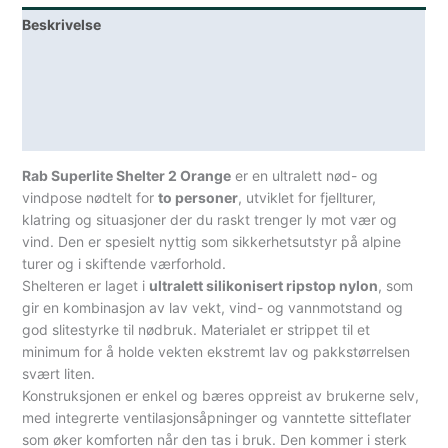
antall
Beskrivelse
Lagerstatus
Teknisk informasjon
Spesifikasjoner
Rab Superlite Shelter 2 Orange
er en ultralett nød- og
vindpose nødtelt for
to personer
, utviklet for fjellturer,
klatring og situasjoner der du raskt trenger ly mot vær og
vind. Den er spesielt nyttig som sikkerhetsutstyr på alpine
turer og i skiftende værforhold.
Shelteren er laget i
ultralett silikonisert ripstop nylon
, som
gir en kombinasjon av lav vekt, vind- og vannmotstand og
god slitestyrke til nødbruk. Materialet er strippet til et
minimum for å holde vekten ekstremt lav og pakkstørrelsen
svært liten.
Konstruksjonen er enkel og bæres oppreist av brukerne selv,
med integrerte ventilasjonsåpninger og vanntette sitteflater
som øker komforten når den tas i bruk. Den kommer i sterk