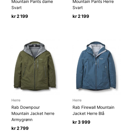
Mountain Pants dame
Mountain Pants Herre
Svart
Svart
kr
2 199
kr
2 199
Herre
Herre
Rab Downpour
Rab Firewall Mountain
Mountain Jacket herre
Jacket Herre Blå
Armygrønn
kr
3 999
kr
2 799