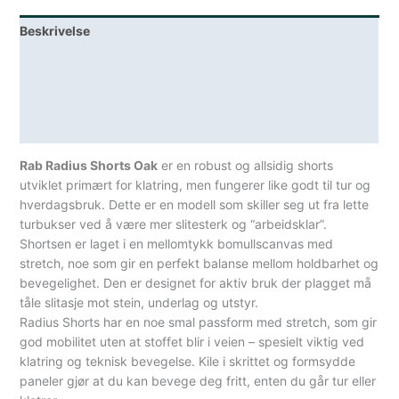
Herre
Beskrivelse
Brun
antall
Lagerstatus
Teknisk informasjon
Spesifikasjoner
Rab Radius Shorts Oak
er en robust og allsidig shorts
utviklet primært for klatring, men fungerer like godt til tur og
hverdagsbruk. Dette er en modell som skiller seg ut fra lette
turbukser ved å være mer slitesterk og “arbeidsklar”.
Shortsen er laget i en mellomtykk bomullscanvas med
stretch, noe som gir en perfekt balanse mellom holdbarhet og
bevegelighet. Den er designet for aktiv bruk der plagget må
tåle slitasje mot stein, underlag og utstyr.
Radius Shorts har en noe smal passform med stretch, som gir
god mobilitet uten at stoffet blir i veien – spesielt viktig ved
klatring og teknisk bevegelse. Kile i skrittet og formsydde
paneler gjør at du kan bevege deg fritt, enten du går tur eller