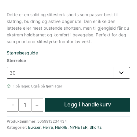
Dette er en solid og slitesterk shorts som passer best til
klatring, buldring og aktive dager ute. Den er ikke den
letteste eller mest pustende shortsen, men til gjengjeld får du
ekstrem holdbarhet og komfort i bevegelse. Perfekt for deg
som prioriterer slitestyrke fremfor lav vekt.
Størrelsesguide
Størrelse
1 på lager. Også på fjernlager
Rab
Legg i handlekurv
-
+
Radius
Bomull
Klartre-
Produktnummer:
5059913234434
Kategorier:
Bukser
,
Herre
,
HERRE
,
NYHETER
,
Shorts
og
Turshorts