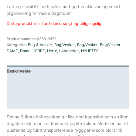
Lett og stabil 6L hoftesekk med god ventilasjon og smart
organisering for raske dagsturer.
Dette produktet er for tiden utsolgt og utilgjengelig.
Produktnummer:
9389-9472
Kategorier:
Bag & Vesker
,
Bag/Vesker
,
Bag/Vesker
,
Bag/Vesker
,
DAME
,
Dame
,
HERRE
,
Herre
,
Løpebelter
,
NYHETER
Beskrivelse
Lagerstatus
Teknisk informasjon
Spesifikasjoner
Denne 6-liters hoftesekken gir like god kapasitet som en liten
dagstursekk, men i et kompakt og lite volum. Modellen har et
pustende og fukttransporterende ryggpanel som bidrar til