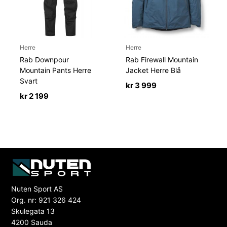
Herre
Herre
Rab Downpour
Rab Firewall Mountain
Mountain Pants Herre
Jacket Herre Blå
Svart
kr
3 999
kr
2 199
Nuten Sport AS
Org. nr: 921 326 424
Skulegata 13
4200 Sauda