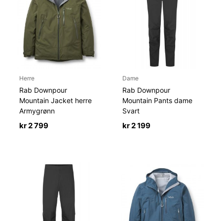
Herre
Dame
Rab Downpour
Rab Downpour
Mountain Jacket herre
Mountain Pants dame
Armygrønn
Svart
kr
2 799
kr
2 199