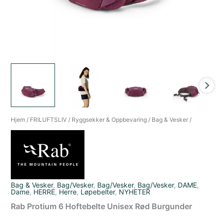
Hjem
/
FRILUFTSLIV
/
Ryggsekker & Oppbevaring
/
Bag & Vesker
/
Bag & Vesker
,
Bag/Vesker
,
Bag/Vesker
,
Bag/Vesker
,
DAME
,
Dame
,
HERRE
,
Herre
,
Løpebelter
,
NYHETER
Rab Protium 6 Hoftebelte Unisex Rød Burgunder