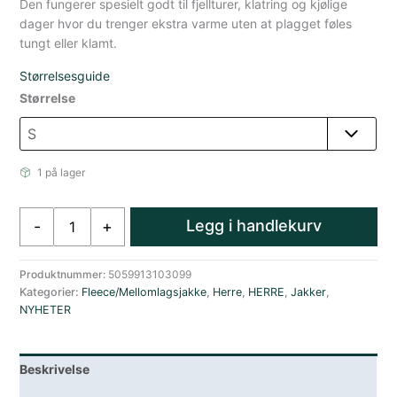
Den fungerer spesielt godt til fjellturer, klatring og kjølige
dager hvor du trenger ekstra varme uten at plagget føles
tungt eller klamt.
Størrelsesguide
Størrelse
1 på lager
Rab
Legg i handlekurv
-
+
Nexus
Tynn
Fleecejakke
Produktnummer:
5059913103099
Kategorier:
Fleece/Mellomlagsjakke
,
Herre
,
HERRE
,
Jakker
,
med
NYHETER
hette
Herre
Rust
Beskrivelse
Rød
antall