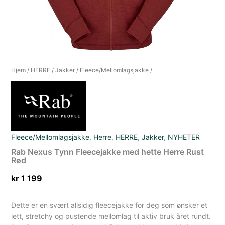
Hjem
/
HERRE
/
Jakker
/
Fleece/Mellomlagsjakke
/
Fleece/Mellomlagsjakke
,
Herre
,
HERRE
,
Jakker
,
NYHETER
Rab Nexus Tynn Fleecejakke med hette Herre Rust
Rød
kr
1 199
Dette er en svært allsidig fleecejakke for deg som ønsker et
lett, stretchy og pustende mellomlag til aktiv bruk året rundt.