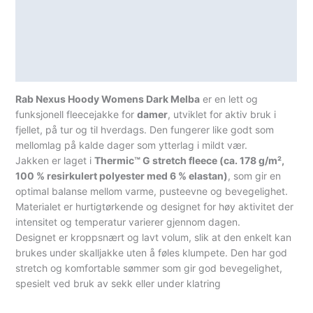
Lagerstatus
Teknisk informasjon
Spesifikasjoner
Rab Nexus Hoody Womens Dark Melba
er en lett og
funksjonell fleecejakke for
damer
, utviklet for aktiv bruk i
fjellet, på tur og til hverdags. Den fungerer like godt som
mellomlag på kalde dager som ytterlag i mildt vær.
Jakken er laget i
Thermic™ G stretch fleece (ca. 178 g/m²,
100 % resirkulert polyester med 6 % elastan)
, som gir en
optimal balanse mellom varme, pusteevne og bevegelighet.
Materialet er hurtigtørkende og designet for høy aktivitet der
intensitet og temperatur varierer gjennom dagen.
Designet er kroppsnært og lavt volum, slik at den enkelt kan
brukes under skalljakke uten å føles klumpete. Den har god
stretch og komfortable sømmer som gir god bevegelighet,
spesielt ved bruk av sekk eller under klatring