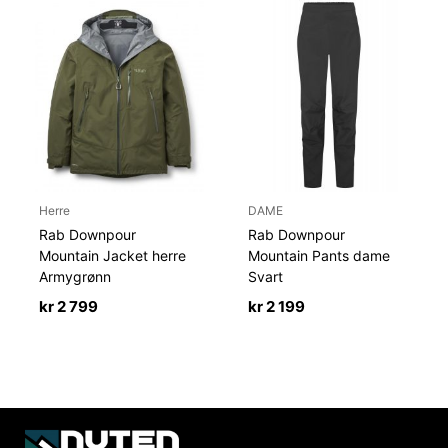
Herre
DAME
Rab Downpour
Rab Downpour
Mountain Jacket herre
Mountain Pants dame
Armygrønn
Svart
kr
2 799
kr
2 199