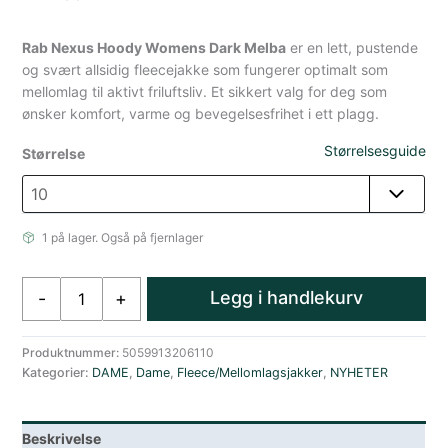
Rab Nexus Hoody Womens Dark Melba
er en lett, pustende
og svært allsidig fleecejakke som fungerer optimalt som
mellomlag til aktivt friluftsliv. Et sikkert valg for deg som
ønsker komfort, varme og bevegelsesfrihet i ett plagg.
Størrelsesguide
Størrelse
1 på lager. Også på fjernlager
Rab
Legg i handlekurv
-
+
Nexus
Fleecejakke
Med
Produktnummer:
5059913206110
Kategorier:
DAME
,
Dame
,
Fleece/Mellomlagsjakker
,
NYHETER
Hette
Dame
Oransje
Beskrivelse
antall