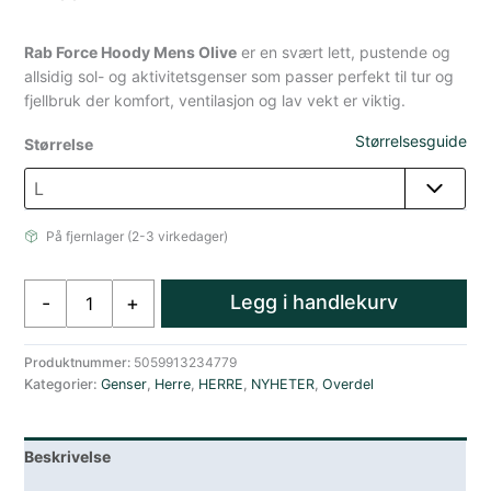
Rab Force Hoody Mens Olive
er en svært lett, pustende og
allsidig sol- og aktivitetsgenser som passer perfekt til tur og
fjellbruk der komfort, ventilasjon og lav vekt er viktig.
Størrelsesguide
Størrelse
På fjernlager (2-3 virkedager)
Rab
Legg i handlekurv
-
+
Force
Genser
Herre
Produktnummer:
5059913234779
Kategorier:
Genser
,
Herre
,
HERRE
,
NYHETER
,
Overdel
Grønn
antall
Beskrivelse