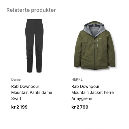
Relaterte produkter
Dame
HERRE
Rab Downpour
Rab Downpour
Mountain Pants dame
Mountain Jacket herre
Svart
Armygrønn
kr
2 199
kr
2 799