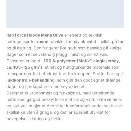
Lagerstatus
Teknisk informasjon
Spesifikasjoner
Rab Force Hoody Mens Olive
er en lett og teknisk
hettegenser for
menn
, utviklet for høy aktivitet i fjellet, på tur
og til klatring. Den fungerer like godt som baselag på kjølige
dager som et selvstendig plagg i mildt og solrikt vær.
Genseren er laget i
100 % polyester (Motiv™ single jersey,
ca. 105–125 g/m²)
, et lett og hurtigtørkende materiale som
transporterer fukt effektivt bort fra kroppen. Stoffet har også
luktkontroll-behandling
, som gjør den godt egnet til lange
dager og flerdagsturer med høy aktivitet.
Designet er kroppsnært og funksjonelt, med tettsittende
hette som gir god beskyttelse mot sol og vind. Flate sømmer
og lavt volum gjør at den sitter komfortabelt under sekk eller
skalljakke uten å gnage, og den er spesielt utviklet for
bevegelse i klatring og fjelltur.