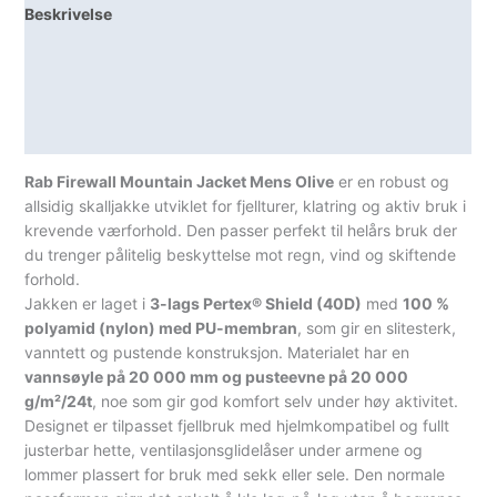
Beskrivelse
Lagerstatus
Teknisk informasjon
Spesifikasjoner
Rab Firewall Mountain Jacket Mens Olive
er en robust og
allsidig skalljakke utviklet for fjellturer, klatring og aktiv bruk i
krevende værforhold. Den passer perfekt til helårs bruk der
du trenger pålitelig beskyttelse mot regn, vind og skiftende
forhold.
Jakken er laget i
3-lags Pertex® Shield (40D)
med
100 %
polyamid (nylon) med PU-membran
, som gir en slitesterk,
vanntett og pustende konstruksjon. Materialet har en
vannsøyle på 20 000 mm og pusteevne på 20 000
g/m²/24t
, noe som gir god komfort selv under høy aktivitet.
Designet er tilpasset fjellbruk med hjelmkompatibel og fullt
justerbar hette, ventilasjonsglidelåser under armene og
lommer plassert for bruk med sekk eller sele. Den normale