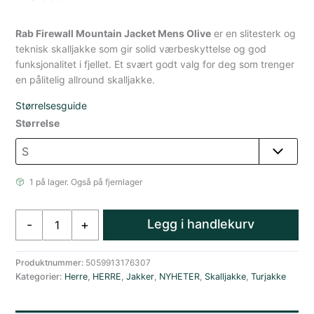
Rab Firewall Mountain Jacket Mens Olive
er en slitesterk og
teknisk skalljakke som gir solid værbeskyttelse og god
funksjonalitet i fjellet. Et svært godt valg for deg som trenger
en pålitelig allround skalljakke.
Størrelsesguide
Størrelse
1 på lager. Også på fjernlager
Rab
Legg i handlekurv
-
+
Firewall
Mountain
Skalljakke
Produktnummer:
5059913176307
Kategorier:
Herre
,
HERRE
,
Jakker
,
NYHETER
,
Skalljakke
,
Turjakke
Herre
Grønn
antall