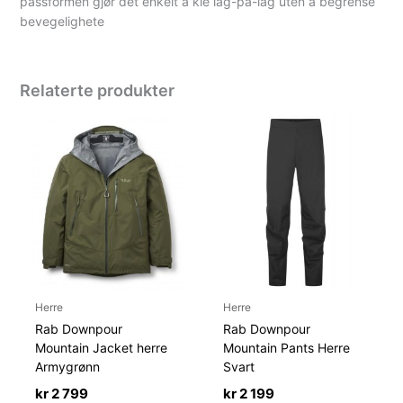
passformen gjør det enkelt å kle lag-på-lag uten å begrense
bevegelighete
Relaterte produkter
Herre
Herre
Rab Downpour
Rab Downpour
Mountain Jacket herre
Mountain Pants Herre
Armygrønn
Svart
kr
2 799
kr
2 199