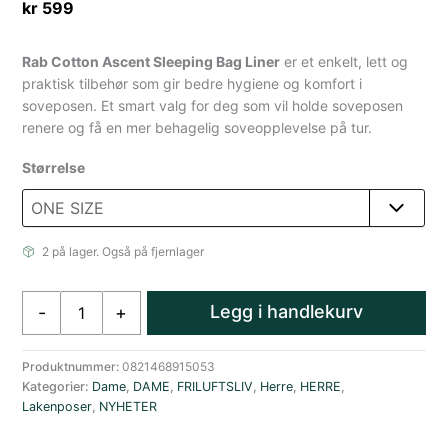
kr
599
Rab Cotton Ascent Sleeping Bag Liner
er et enkelt, lett og
praktisk tilbehør som gir bedre hygiene og komfort i
soveposen. Et smart valg for deg som vil holde soveposen
renere og få en mer behagelig soveopplevelse på tur.
Størrelse
2 på lager. Også på fjernlager
Rab
Legg i handlekurv
-
+
Bomull
Ascent
Teppepose
Produktnummer:
0821468915053
Kategorier:
Dame
,
DAME
,
FRILUFTSLIV
,
Herre
,
HERRE
,
antall
Lakenposer
,
NYHETER