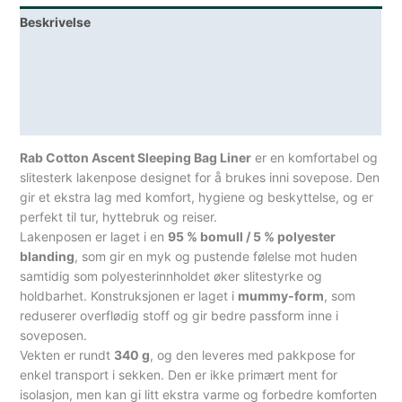
Beskrivelse
Lagerstatus
Teknisk informasjon
Spesifikasjoner
Rab Cotton Ascent Sleeping Bag Liner
er en komfortabel og
slitesterk lakenpose designet for å brukes inni sovepose. Den
gir et ekstra lag med komfort, hygiene og beskyttelse, og er
perfekt til tur, hyttebruk og reiser.
Lakenposen er laget i en
95 % bomull / 5 % polyester
blanding
, som gir en myk og pustende følelse mot huden
samtidig som polyesterinnholdet øker slitestyrke og
holdbarhet. Konstruksjonen er laget i
mummy-form
, som
reduserer overflødig stoff og gir bedre passform inne i
soveposen.
Vekten er rundt
340 g
, og den leveres med pakkpose for
enkel transport i sekken. Den er ikke primært ment for
isolasjon, men kan gi litt ekstra varme og forbedre komforten