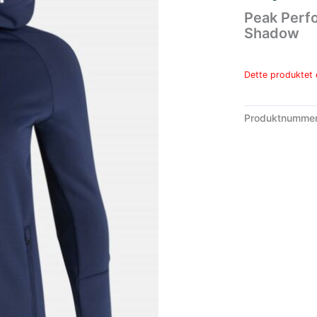
Peak Perf
Shadow
Dette produktet e
Produktnumme