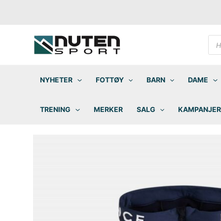
Hopp
rett
til
innholdet
Pro
sea
NYHETER
FOTTØY
BARN
DAME
TRENING
MERKER
SALG
KAMPANJER