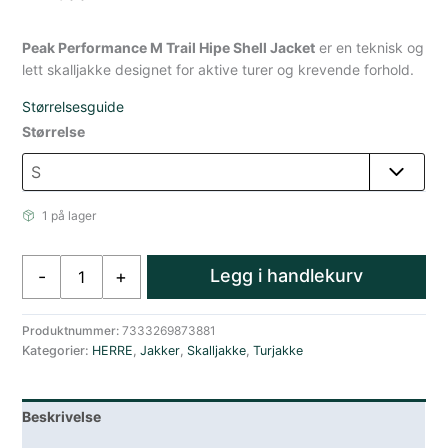
Peak Performance M Trail Hipe Shell Jacket
er en teknisk og
lett skalljakke designet for aktive turer og krevende forhold.
Størrelsesguide
Størrelse
1 på lager
Peak
Legg i handlekurv
-
+
Performance
Trail
Hipe
Produktnummer:
7333269873881
Kategorier:
HERRE
,
Jakker
,
Skalljakke
,
Turjakke
Skalljakke
Blå
Herre
Beskrivelse
antall