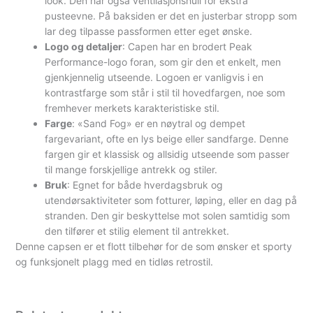
look. Den har også ventilasjonshull for ekstra
pusteevne. På baksiden er det en justerbar stropp som
lar deg tilpasse passformen etter eget ønske.
Logo og detaljer
: Capen har en brodert Peak
Performance-logo foran, som gir den et enkelt, men
gjenkjennelig utseende. Logoen er vanligvis i en
kontrastfarge som står i stil til hovedfargen, noe som
fremhever merkets karakteristiske stil.
Farge
: «Sand Fog» er en nøytral og dempet
fargevariant, ofte en lys beige eller sandfarge. Denne
fargen gir et klassisk og allsidig utseende som passer
til mange forskjellige antrekk og stiler.
Bruk
: Egnet for både hverdagsbruk og
utendørsaktiviteter som fotturer, løping, eller en dag på
stranden. Den gir beskyttelse mot solen samtidig som
den tilfører et stilig element til antrekket.
Denne capsen er et flott tilbehør for de som ønsker et sporty
og funksjonelt plagg med en tidløs retrostil.