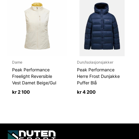
Dame
Dun/Isolasjonsjakker
Peak Performance
Peak Performance
Freelight Reversible
Herre Frost Dunjakke
Vest Damet Beige/Gul
Puffer Blå
kr
2 100
kr
4 200