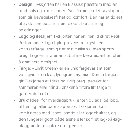
Design
: T-skjorten har en klassisk passform med en
rund hals og korte ermer. Passformen er lett avslappet,
som gir bevegelsesfrihet og komfort. Den har et tidløst
uttrykk som passer til en rekke ulike stiler og
anledninger.
Logo og detaljer
: T-skjorten har en liten, diskret Peak
Performance-logo trykt på venstre bryst i en
kontrastfarge, som gir et minimalistisk, men sporty
preg. Logoen tilfører en subtil merkevareidentitet uten
å dominere designet.
Farge
: «Limit Green» er en unik fargevariant som
vanligvis er en klar, lysegrønn nyanse. Denne fargen
gir T-skjorten et friskt og livlig preg, perfekt for
sommeren eller når du ønsker å tilføre litt farge til
garderoben din.
Bruk
: Ideell for hverdagsbruk, enten du skal på jobb,
til trening, eller bare slappe av. T-skjorten kan
kombineres med jeans, shorts eller joggebukser, og
den fungerer godt både alene eller som et lag-på-lag-
plagg under en jakke eller genser.