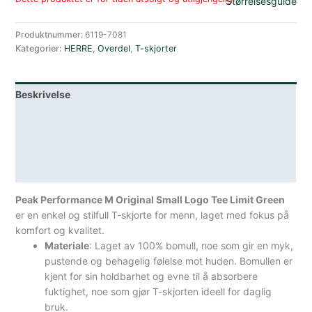
Størrelsesguide
Produktnummer:
6119-7081
Kategorier:
HERRE
,
Overdel
,
T-skjorter
Beskrivelse
Lagerstatus
Teknisk informasjon
Spesifikasjoner
Peak Performance M Original Small Logo Tee Limit Green
er en enkel og stilfull T-skjorte for menn, laget med fokus på
komfort og kvalitet.
Materiale
: Laget av 100% bomull, noe som gir en myk,
pustende og behagelig følelse mot huden. Bomullen er
kjent for sin holdbarhet og evne til å absorbere
fuktighet, noe som gjør T-skjorten ideell for daglig
bruk.