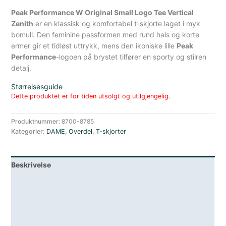
Peak Performance W Original Small Logo Tee Vertical
Zenith
er en klassisk og komfortabel t-skjorte laget i myk
bomull. Den feminine passformen med rund hals og korte
ermer gir et tidløst uttrykk, mens den ikoniske lille
Peak
Performance
-logoen på brystet tilfører en sporty og stilren
detalj.
Størrelsesguide
Dette produktet er for tiden utsolgt og utilgjengelig.
Produktnummer:
8700-8785
Kategorier:
DAME
,
Overdel
,
T-skjorter
Beskrivelse
Lagerstatus
Teknisk informasjon
Spesifikasjoner