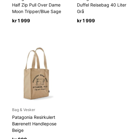
Half Zip Pull Over Dame
Duffel Reisebag 40 Liter
Moon Tripper/Blue Sage
Grå
kr
1 999
kr
1 999
Bag & Vesker
Patagonia Resirkulert
Bærenett Handlepose
Beige