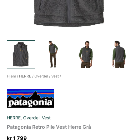
Hjem
/
HERRE
/
Overdel
/
Vest
/
HERRE
,
Overdel
,
Vest
Patagonia Retro Pile Vest Herre Grå
kr
1 799