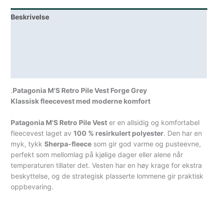
antall
Beskrivelse
Lagerstatus
Teknisk informasjon
Spesifikasjoner
.
Patagonia M'S Retro Pile Vest Forge Grey
Klassisk fleecevest med moderne komfort
Patagonia M'S Retro Pile Vest
er en allsidig og komfortabel
fleecevest laget av
100 % resirkulert polyester
. Den har en
myk, tykk
Sherpa-fleece
som gir god varme og pusteevne,
perfekt som mellomlag på kjølige dager eller alene når
temperaturen tillater det. Vesten har en høy krage for ekstra
beskyttelse, og de strategisk plasserte lommene gir praktisk
oppbevaring.