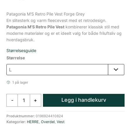
Patagonia M'S Retro Pile Vest Forge Grey
En slitesterk og varm fleecevest med et retrodesign.
Patagonia M'S Retro Pile Vest
kombinerer klassisk stil med
moderne materialer og er et ideelt valg for både friluftsliv og
hverdagsbruk.
Størrelsesguide
Størrelse
1 på lager
Patagonia
Legg i handlekurv
-
+
Retro
Pile
Vest
Produktnummer:
0196924410824
Kategorier:
HERRE
,
Overdel
,
Vest
Herre
Grå