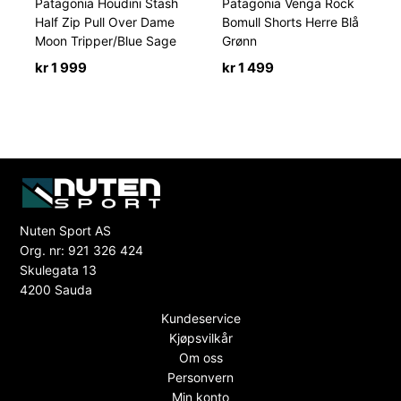
Patagonia Houdini Stash
Patagonia Venga Rock
Half Zip Pull Over Dame
Bomull Shorts Herre Blå
Moon Tripper/Blue Sage
Grønn
kr
1 999
kr
1 499
Nuten Sport AS
Org. nr: 921 326 424
Skulegata 13
4200 Sauda
Kundeservice
Kjøpsvilkår
Om oss
Personvern
Min konto