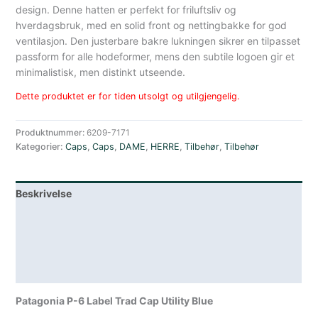
design. Denne hatten er perfekt for friluftsliv og
hverdagsbruk, med en solid front og nettingbakke for god
ventilasjon. Den justerbare bakre lukningen sikrer en tilpasset
passform for alle hodeformer, mens den subtile logoen gir et
minimalistisk, men distinkt utseende.
Dette produktet er for tiden utsolgt og utilgjengelig.
Produktnummer:
6209-7171
Kategorier:
Caps
,
Caps
,
DAME
,
HERRE
,
Tilbehør
,
Tilbehør
Beskrivelse
Lagerstatus
Teknisk informasjon
Spesifikasjoner
Patagonia P-6 Label Trad Cap Utility Blue