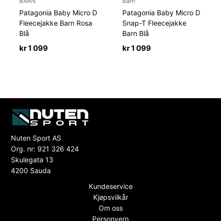
BARN
Barn
Patagonia Baby Micro D
Patagonia Baby Micro D
Fleecejakke Barn Rosa
Snap-T Fleecejakke
Blå
Barn Blå
kr
1 099
kr
1 099
Nuten Sport AS
Org. nr: 921 326 424
Skulegata 13
4200 Sauda
Kundeservice
Kjøpsvilkår
Om oss
Personvern