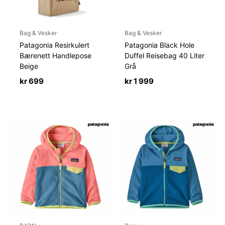
Bag & Vesker
Bag & Vesker
Patagonia Resirkulert
Patagonia Black Hole
Bærenett Handlepose
Duffel Reisebag 40 Liter
Beige
Grå
kr
699
kr
1 999