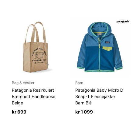
Bag & Vesker
Barn
Patagonia Resirkulert
Patagonia Baby Micro D
Bærenett Handlepose
Snap-T Fleecejakke
Beige
Barn Blå
kr
699
kr
1 099