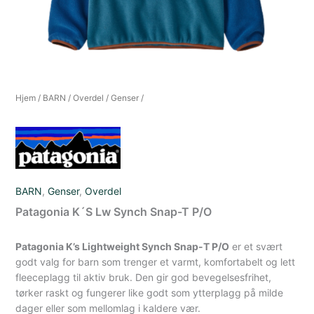
Hjem
/
BARN
/
Overdel
/
Genser
/
BARN
,
Genser
,
Overdel
Patagonia K´S Lw Synch Snap-T P/O
Patagonia K’s Lightweight Synch Snap-T P/O
er et svært
godt valg for barn som trenger et varmt, komfortabelt og lett
fleeceplagg til aktiv bruk. Den gir god bevegelsesfrihet,
tørker raskt og fungerer like godt som ytterplagg på milde
dager eller som mellomlag i kaldere vær.