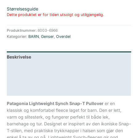
Størrelsesguide
Dette produktet er for tiden utsolgt og utilgjengelig.
Produktnummer:
6003-6966
Kategorier:
BARN
,
Genser
,
Overdel
Beskrivelse
Lagerstatus
Teknisk informasjon
Spesifikasjoner
Patagonia Lightweight Synch Snap-T Pullover
er en
klassisk og komfortabel fleece laget for barn. Den er lett,
varm og slitesterk, og fungerer perfekt til både lek,
barnehage og tur. Designet er inspirert av den ikoniske Snap-
T-stilen, med praktiske trykknapper i halsen som gjør den
enkel å ta av og på. Lightweight Synch-fleecen gir god