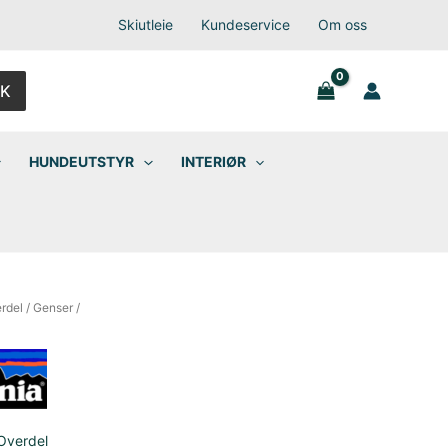
Skiutleie
Kundeservice
Om oss
K
HUNDEUTSTYR
INTERIØR
rdel
/
Genser
/
Overdel