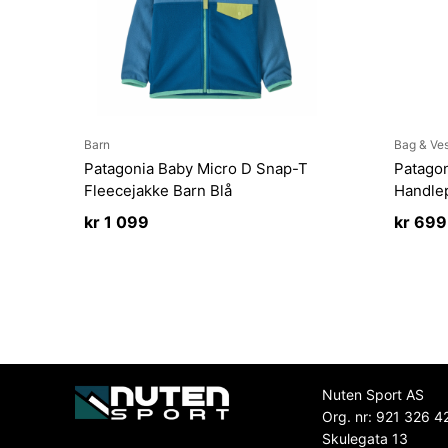
Barn
Bag & Ve
Patagonia Baby Micro D Snap-T
Patagon
Fleecejakke Barn Blå
Handle
kr
1 099
kr
699
Nuten Sport AS
Org. nr: 921 326 4
Skulegata 13