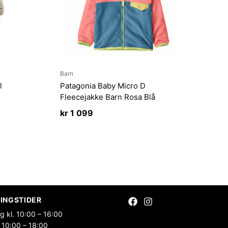
Barn
l
Patagonia Baby Micro D
Fleecejakke Barn Rosa Blå
kr
1 099
INGSTIDER
g kl. 10:00 – 16:00
 10:00 – 18:00