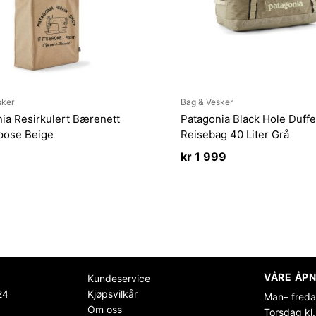
sker
Bag & Vesker
ia Resirkulert Bærenett
Patagonia Black Hole Duffe
pose Beige
Reisebag 40 Liter Grå
kr
1 999
VÅRE ÅPN
Kundeservice
24
Kjøpsvilkår
Man– freda
Om oss
Torsdag kl.