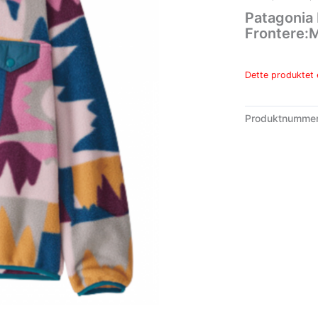
Patagonia
Frontere:M
Dette produktet e
Produktnumme