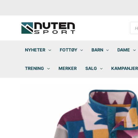
Hopp
rett
til
innholdet
Pro
sea
NYHETER
FOTTØY
BARN
DAME
TRENING
MERKER
SALG
KAMPANJER