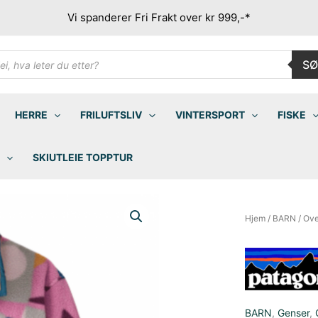
Vi spanderer Fri Frakt over kr 999,-*
ducts
SØ
rch
HERRE
FRILUFTSLIV
VINTERSPORT
FISKE
SKIUTLEIE TOPPTUR
Hjem
/
BARN
/
Ove
BARN
,
Genser
,