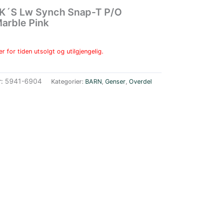
 K´S Lw Synch Snap-T P/O
arble Pink
r for tiden utsolgt og utilgjengelig.
r:
5941-6904
Kategorier:
BARN
,
Genser
,
Overdel