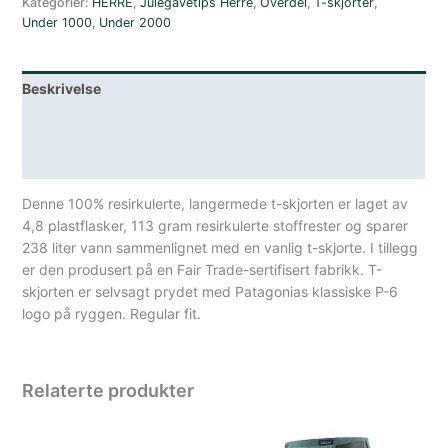
Kategorier:
HERRE
,
Julegavetips Herre
,
Overdel
,
T-skjorter
,
Under 1000
,
Under 2000
Beskrivelse
Lagerstatus
Spesifikasjoner
Denne 100% resirkulerte, langermede t-skjorten er laget av
4,8 plastflasker, 113 gram resirkulerte stoffrester og sparer
238 liter vann sammenlignet med en vanlig t-skjorte. I tillegg
er den produsert på en Fair Trade-sertifisert fabrikk. T-
skjorten er selvsagt prydet med Patagonias klassiske P-6
logo på ryggen. Regular fit.
Relaterte produkter