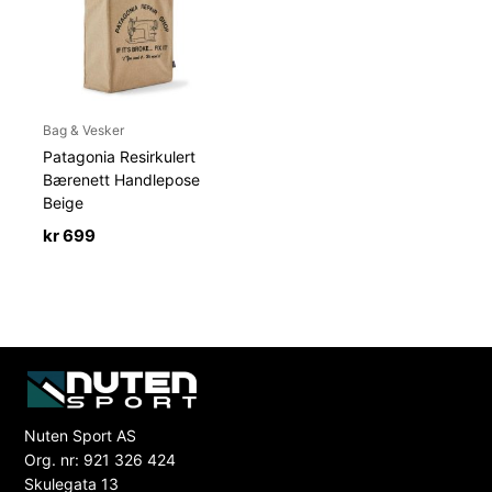
Bag & Vesker
Patagonia Resirkulert
Bærenett Handlepose
Beige
kr
699
Nuten Sport AS
Org. nr: 921 326 424
Skulegata 13