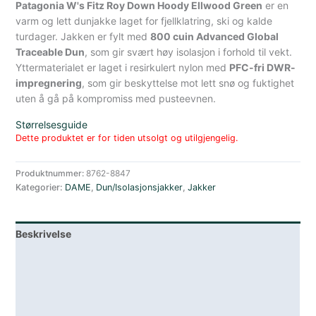
Patagonia W's Fitz Roy Down Hoody Ellwood Green
er en
varm og lett dunjakke laget for fjellklatring, ski og kalde
turdager. Jakken er fylt med
800 cuin Advanced Global
Traceable Dun
, som gir svært høy isolasjon i forhold til vekt.
Yttermaterialet er laget i resirkulert nylon med
PFC-fri DWR-
impregnering
, som gir beskyttelse mot lett snø og fuktighet
uten å gå på kompromiss med pusteevnen.
Størrelsesguide
Dette produktet er for tiden utsolgt og utilgjengelig.
Produktnummer:
8762-8847
Kategorier:
DAME
,
Dun/Isolasjonsjakker
,
Jakker
Beskrivelse
Lagerstatus
Teknisk informasjon
Spesifikasjoner