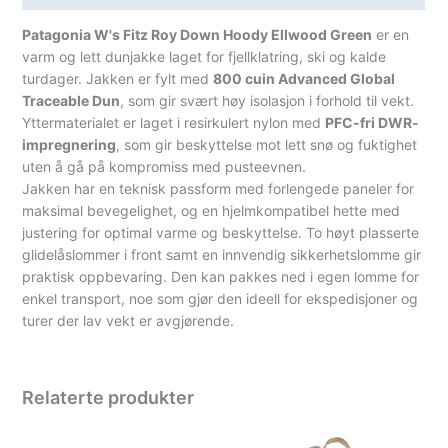
Patagonia W's Fitz Roy Down Hoody Ellwood Green
er en
varm og lett dunjakke laget for fjellklatring, ski og kalde
turdager. Jakken er fylt med
800 cuin Advanced Global
Traceable Dun
, som gir svært høy isolasjon i forhold til vekt.
Yttermaterialet er laget i resirkulert nylon med
PFC-fri DWR-
impregnering
, som gir beskyttelse mot lett snø og fuktighet
uten å gå på kompromiss med pusteevnen.
Jakken har en teknisk passform med forlengede paneler for
maksimal bevegelighet, og en hjelmkompatibel hette med
justering for optimal varme og beskyttelse. To høyt plasserte
glidelåslommer i front samt en innvendig sikkerhetslomme gir
praktisk oppbevaring. Den kan pakkes ned i egen lomme for
enkel transport, noe som gjør den ideell for ekspedisjoner og
turer der lav vekt er avgjørende.
Relaterte produkter