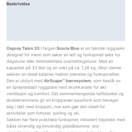
Beskrivelse
Lagerstatus
Teknisk informasjon
Spesifikasjoner
Osprey Talon 33
i fargen
Scoria Blue
er en teknisk ryggsekk
designet for menn som søker en lett og funksjonell sekk for
dagsturer eller minimalistiske overnattingsturer. Med en
kapasitet på 33 liter og en vekt på ca. 1,26 kg, tilbyr denne
sekken en ideell balanse mellom størrelse og funksjonalitet.
Den er utstyrt med
AirScape™ bæresystem
, som består av
en sprøytestøpt ryggplate med skumkanaler for økt
ventilasjon og komfort. Det sammenhengende hoftebeltet og
skulderremmene gir en kroppsnær passform som beveger
seg i takt med kroppen, noe som gjør den ideell for
aktiviteter som fotturer, sykling og ski.
Sekken har flere praktiske funksjoner, inkludert topplokk med
både utvendig og innvendig glidelåslomme, stor