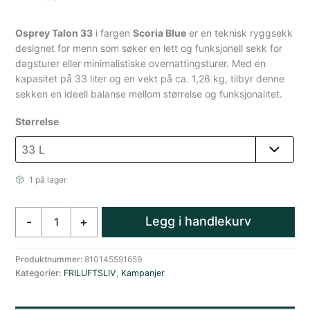
Osprey Talon 33
i fargen
Scoria Blue
er en teknisk ryggsekk
designet for menn som søker en lett og funksjonell sekk for
dagsturer eller minimalistiske overnattingsturer. Med en
kapasitet på 33 liter og en vekt på ca. 1,26 kg, tilbyr denne
sekken en ideell balanse mellom størrelse og funksjonalitet.
Størrelse
1 på lager
Osprey
Legg i handlekurv
-
+
Talon
33L
Dagstursekk
Produktnummer:
810145591659
Kategorier:
FRILUFTSLIV
,
Kampanjer
Herre
Blå
antall