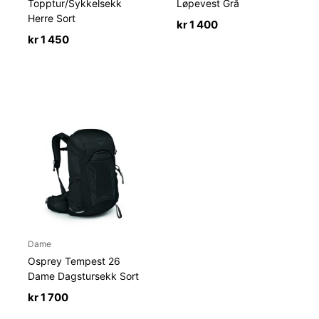
Topptur/Sykkelsekk
Løpevest Grå
Herre Sort
kr
1 400
kr
1 450
Dame
Osprey Tempest 26
Dame Dagstursekk Sort
kr
1 700