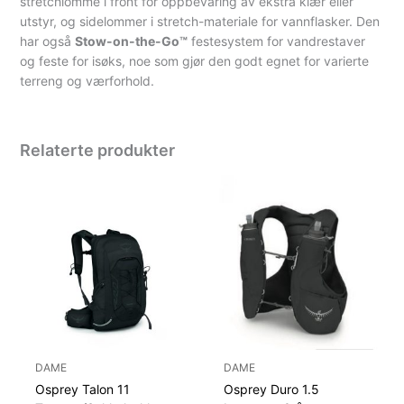
stretchlomme i front for oppbevaring av ekstra klær eller
utstyr, og sidelommer i stretch-materiale for vannflasker. Den
har også
Stow-on-the-Go™
festesystem for vandrestaver
og feste for isøks, noe som gjør den godt egnet for varierte
terreng og værforhold.
Relaterte produkter
DAME
DAME
Osprey Talon 11
Osprey Duro 1.5