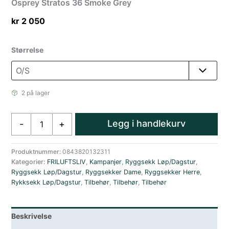
Osprey Stratos 36 Smoke Grey
kr
2 050
Størrelse
2 på lager
Osprey
Legg i handlekurv
-
+
Stratos
36
Smoke
Produktnummer:
0843820132311
Kategorier:
FRILUFTSLIV
,
Kampanjer
,
Ryggsekk Løp/Dagstur
,
Grey
Ryggsekk Løp/Dagstur
,
Ryggsekker Dame
,
Ryggsekker Herre
,
antall
Rykksekk Løp/Dagstur
,
Tilbehør
,
Tilbehør
,
Tilbehør
Beskrivelse