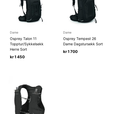
Dame
Dame
Osprey Talon 11
Osprey Tempest 26
Topptur/Sykkelsekk
Dame Dagstursekk Sort
Herre Sort
kr
1 700
kr
1 450