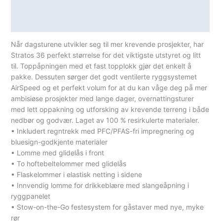
Lagerstatus
Spesifikasjoner
Når dagsturene utvikler seg til mer krevende prosjekter, har
Stratos 36 perfekt størrelse for det viktigste utstyret og litt
til. Toppåpningen med et fast topplokk gjør det enkelt å
pakke. Dessuten sørger det godt ventilerte ryggsystemet
AirSpeed og et perfekt volum for at du kan våge deg på mer
ambisiøse prosjekter med lange dager, overnattingsturer
med lett oppakning og utforsking av krevende terreng i både
nedbør og godvær. Laget av 100 % resirkulerte materialer.
• Inkludert regntrekk med PFC/PFAS-fri impregnering og
bluesign-godkjente materialer
• Lomme med glidelås i front
• To hoftebeltelommer med glidelås
• Flaskelommer i elastisk netting i sidene
• Innvendig lomme for drikkeblære med slangeåpning i
ryggpanelet
• Stow-on-the-Go festesystem for gåstaver med nye, myke
rør