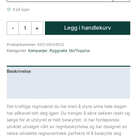
6 på lager
Osprey
Legg i handlekurv
-
+
Osprey
Ultralight
Raincover
Produktnummer:
845136008052
Kategorier:
Kampanjer
,
Ryggsekk Ski/Topptur
L
50
-
Beskrivelse
75L
antall
Lagerstatus
Spesifikasjoner
Det kraftige regnværet du har klart å styre unna hele dagen
har allikevel tatt deg igjen. Du trenger å sikre sekken raskt og
sørge for at utstyret er helt beskyttet. Vi har fortløpende
utviklet utvalget vårt av regnbeskyttelse og har designet en
rekke ultralette regnovertrekk perfekte til å beskytte deg