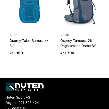
BARN
DAME
Osprey Talon Barnesekk
Osprey Tempest 26
Blå
Dagstursekk Dame Blå
kr
1 150
kr
1 700
Nuten Sport AS
Org. nr: 921 326 424
Skulegata 13