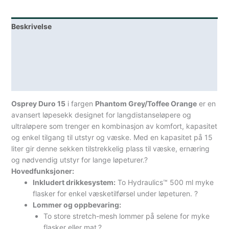
Grå/Oransje
antall
Beskrivelse
Lagerstatus
Teknisk informasjon
Spesifikasjoner
Osprey Duro 15
i fargen
Phantom Grey/Toffee Orange
er en
avansert løpesekk designet for langdistanseløpere og
ultraløpere som trenger en kombinasjon av komfort, kapasitet
og enkel tilgang til utstyr og væske.
Med en kapasitet på 15
liter gir denne sekken tilstrekkelig plass til væske, ernæring
og nødvendig utstyr for lange løpeturer.
?
Hovedfunksjoner:
Inkludert drikkesystem:
To Hydraulics™ 500 ml myke
flasker for enkel væsketilførsel under løpeturen.
?
Lommer og oppbevaring:
To store stretch-mesh lommer på selene for myke
flasker eller mat.
?