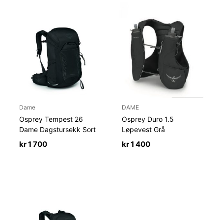
Dame
DAME
Osprey Tempest 26
Osprey Duro 1.5
Dame Dagstursekk Sort
Løpevest Grå
kr
1 700
kr
1 400