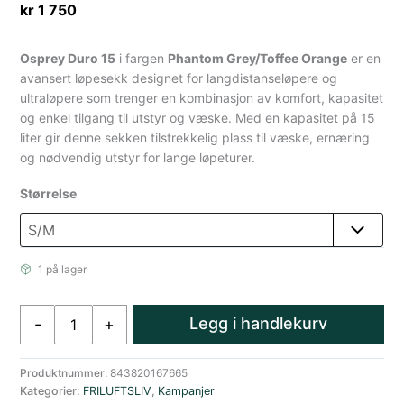
kr
1 750
Osprey Duro 15
i fargen
Phantom Grey/Toffee Orange
er en
avansert løpesekk designet for langdistanseløpere og
ultraløpere som trenger en kombinasjon av komfort, kapasitet
og enkel tilgang til utstyr og væske.
Med en kapasitet på 15
liter gir denne sekken tilstrekkelig plass til væske, ernæring
og nødvendig utstyr for lange løpeturer.
Størrelse
1 på lager
Osprey
Legg i handlekurv
-
+
Druo
15
m/flasker
Produktnummer:
843820167665
Kategorier:
FRILUFTSLIV
,
Kampanjer
Løpevest/Løpesekk