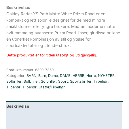
Beskrivelse:
Oakley Radar XS Path Matte White Prizm Road er en
kompakt og lett solbrille designet for de med mindre
ansiktsformer eller yngre brukere. Med en moderne matte
hvit ramme og avanserte Prizm Road-linser, gir disse brillene
en utmerket kombinasjon av stil og ytelse for
sportsaktiviteter og utendørsbruk.
Dette produktet er for tiden utsolgt og utilgjengelig.
Produktnummer:
6399-7359
Kategorier:
BARN
,
Barn
,
Dame
,
DAME
,
HERRE
,
Herre
,
NYHETER
,
Solbriller
,
Solbriller
,
Solbriller
,
Sport
,
Sportsbriller
,
Tilbehør
,
Tilbehør
,
Tilbehør
,
Utstyr/Tilbehør
Beskrivelse
Lagerstatus
Spesifikasjoner