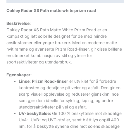
Oakley Radar XS Path matte white prizm road
Beskrivelse:
Oakley Radar XS Path Matte White Prizm Road er en
kompakt og lett solbrille designet for de med mindre
ansiktsformer eller yngre brukere. Med en moderne matte
hvit ramme og avanserte Prizm Road-linser, gir disse brillene
en utmerket kombinasjon av stil og ytelse for
sportsaktiviteter og utendørsbruk.
Egenskaper:
Linse:
Prizm Road-linser
er utviklet for å forbedre
kontrasten og detaljene på veier og asfalt. Den gir en
skarp visuell opplevelse og reduserer gjenskinn, noe
som gjør dem ideelle for sykling, løping, og andre
utendørsaktiviteter på vei og asfalt.
UV-beskyttelse:
Gir 100 % beskyttelse mot skadelige
UVA-, UVB- og UVC-stråler, samt blått lys opptil 400
nm, for å beskytte øynene dine mot solens skadelige