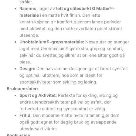
stråler.
Ramme:
Laget av
lett og slitesterkt O Matter®-
materiale
i en matte hvit finish. Den lette
konstruksjonen gir komfort gjennom lange perioder
med aktivitet, og den matte overflaten gir et stilrent
utseende.
Unobtainium®-grepsmateriale:
Neseputer og stenger
laget med Unobtainium® gir ekstra grep og komfort,
selv når du svetter, og sikrer at brillene sitter godt på
plass.
Design:
Den halvramme-designen gir et bredt synsfelt
og optimal luftstrøm, noe som er ideelt for
sportsaktiviteter som sykling og løping.
Bruksområder:
Sport og Aktivitet:
Perfekte for sykling, løping og
andre utendørsaktiviteter på vei og asfalt, der
forbedret kontrast og synskomfort er viktig.
Fritid:
Den moderne matte hvite rammen gjør dem
også godt egnet for daglig bruk og avslappende
utendørsaktiviteter.
Konklusjon: