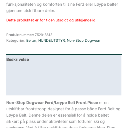
funksjonaliteten og komforten til sine Ferd eller Løype belter
gjennom utskiftbare deler.
Dette produktet er for tiden utsolgt og utilgjengelig.
Produktnummer:
7529-8613
Kategorier:
Belter
,
HUNDEUTSTYR
,
Non-Stop Dogwear
Beskrivelse
Lagerstatus
Teknisk informasjon
Spesifikasjoner
Non-Stop Dogwear Ferd/Løype Belt Front Piece
er en
utskiftbar frontstropp designet for å passe både Ferd Belt og
Løype Belt.
Denne delen er essensiell for å holde beltet
sikkert på plass under aktiviteter som fotturer, ski og
canicross.
Ved å tilby utskiftbare deler forlenger Non-Stop