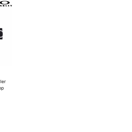
ler
pp