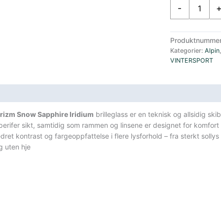
Oakley
-
Line
Miner
Unisex
Produktnumme
Skibriller
Kategorier:
Alpin
Hvit
VINTERSPORT
Stropp/
antall
sifikasjoner
rizm Snow Sapphire Iridium
brilleglass er en teknisk og allsidig skib
perifer sikt, samtidig som rammen og linsene er designet for komfort
edret kontrast og fargeoppfattelse i flere lysforhold – fra sterkt sol
 uten hje