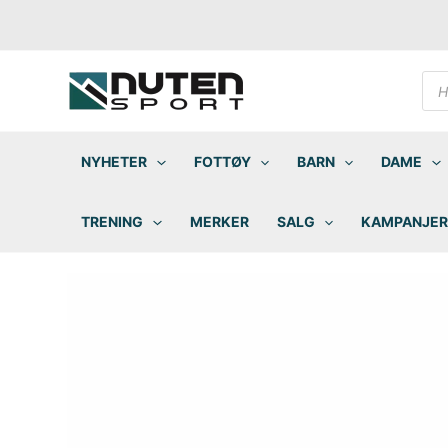
Hopp
rett
til
innholdet
Pro
sea
NYHETER
FOTTØY
BARN
DAME
TRENING
MERKER
SALG
KAMPANJER