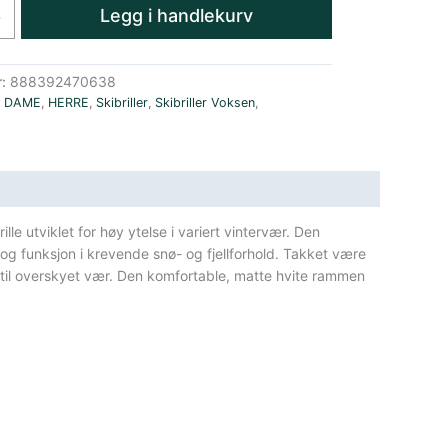
Legg i handlekurv
+
r:
888392470638
,
DAME
,
HERRE
,
Skibriller
,
Skibriller Voksen
,
rille utviklet for høy ytelse i variert vintervær. Den
 og funksjon i krevende snø- og fjellforhold. Takket være
lys til overskyet vær. Den komfortable, matte hvite rammen