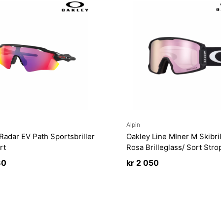
Alpin
Radar EV Path Sportsbriller
Oakley Line MIner M Skibril
rt
Rosa Brilleglass/ Sort Stro
30
kr
2 050