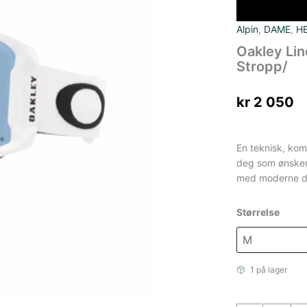
Alpin
,
DAME
,
H
Oakley Lin
Stropp/
kr
2 050
En teknisk, komf
deg som ønsker 
med moderne de
Størrelse
1 på lager