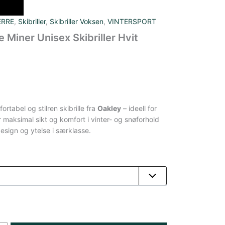
ERRE
,
Skibriller
,
Skibriller Voksen
,
VINTERSPORT
e Miner Unisex Skibriller Hvit
ortabel og stilren skibrille fra
Oakley
– ideell for
maksimal sikt og komfort i vinter- og snøforhold
sign og ytelse i særklasse.