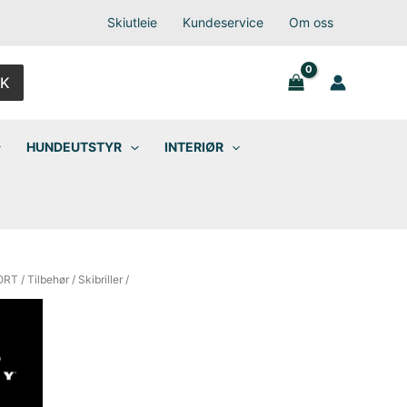
Skiutleie
Kundeservice
Om oss
K
HUNDEUTSTYR
INTERIØR
ORT
/
Tilbehør
/
Skibriller
/