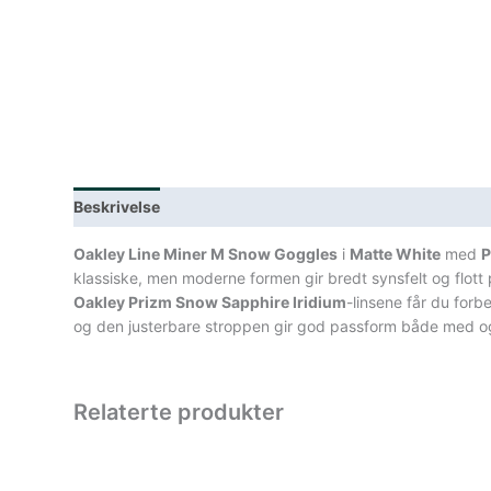
Beskrivelse
Lagerstatus
Teknisk informasjon
Spe
Oakley Line Miner M Snow Goggles
i
Matte White
med
P
klassiske, men moderne formen gir bredt synsfelt og flott 
Oakley Prizm Snow Sapphire Iridium
-linsene får du forb
og den justerbare stroppen gir god passform både med og
Relaterte produkter