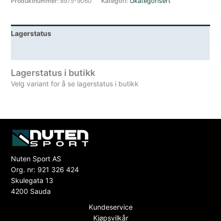
Produktnummer:
8975-9060
Kategori:
Ukategorisert
Lagerstatus
Spesifikasjoner
Lagerstatus i butikk
Velg variant for å se lagerstatus i butikk
Nuten Sport AS
Org. nr: 921 326 424
Skulegata 13
4200 Sauda
Kundeservice
Kjøpsvilkår