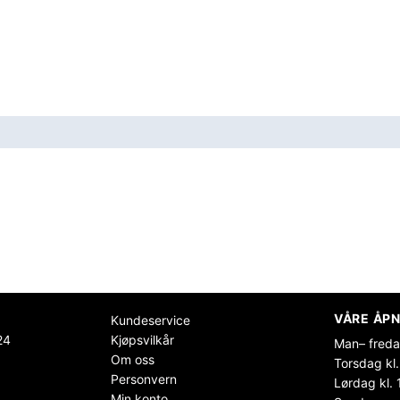
VÅRE ÅPN
Kundeservice
24
Kjøpsvilkår
Man– freda
Om oss
Torsdag kl.
Personvern
Lørdag kl. 
Min konto