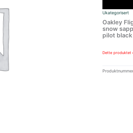
Ukategorisert
Oakley Fl
snow sapph
pilot black
Dette produktet e
Produktnumme