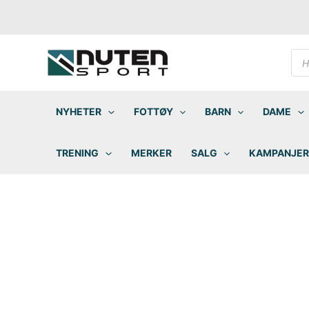
Hopp
rett
til
innholdet
Pro
sea
NYHETER
FOTTØY
BARN
DAME
TRENING
MERKER
SALG
KAMPANJER