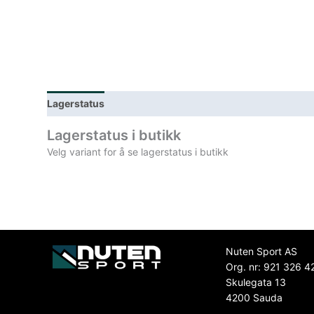
Lagerstatus
Spesifikasjoner
Lagerstatus i butikk
Velg variant for å se lagerstatus i butikk
Nuten Sport AS
Org. nr: 921 326 4
Skulegata 13
4200 Sauda