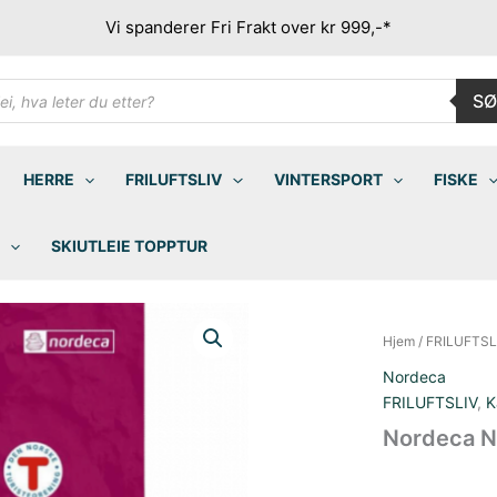
Vi spanderer Fri Frakt over kr 999,-*
ducts
SØ
rch
HERRE
FRILUFTSLIV
VINTERSPORT
FISKE
SKIUTLEIE TOPPTUR
Hjem
/
FRILUFTSL
Nordeca
FRILUFTSLIV
,
K
Nordeca N