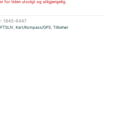
r for tiden utsolgt og utilgjengelig.
r:
1845-6447
UFTSLIV
,
Kart/Kompass/GPS
,
Tilbehør