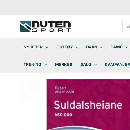
Hopp
rett
til
innholdet
Pro
sea
NYHETER
FOTTØY
BARN
DAME
TRENING
MERKER
SALG
KAMPANJER