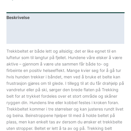
Beskrivelse
Lagerstatus
Spesifikasjoner
Trekkbeltet er både lett og allsidig; det er like egnet til en
luftetur som til langtur på fjellet. Hundene våre elsker å være
aktive – gjennom å være ute sammen får både to- og
firbeinte en positiv helseeffekt. Mange kvier seg for å gå tur
hvis hunden trekker i båndet, men ved å bruke et belte kan
frustrasjon gjøres om til glede. I tillegg til at du får drahjelp på
vandretur eller på ski, sørger den brede flaten på Trekking
belt for at trykket fordeles over et stort område og skåner
ryggen din. Hundens line eller kobbel festes i kroken foran.
Trekkbeltet kommer i tre størrelser og kan justeres rundt livet
og beina. Beinstroppene hjelper til med å holde beltet på
plass, men kan enkelt tas av dersom du ønsker et trekkbelte
uten stropper. Beltet er lett å ta av og på. Trekking belt