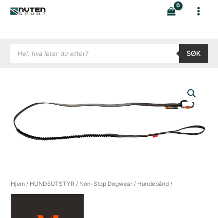
Hopp
rett
til
innholdet
Products search
SØK
Hjem
/
HUNDEUTSTYR
/
Non-Stop Dogwear
/
Hundebånd
/