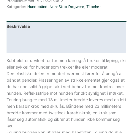
Stop
Produktnummer:
7071652153812
Kategorier:
Hundebånd
,
Non-Stop Dogwear
,
Tilbehør
Dogwear
Touring
Bungee
Beskrivelse
2.8m
13mm
Lagerstatus
antall
Spesifikasjoner
Kobbelet er utviklet for tur men kan også brukes til løping, ski
eller sykkel for hunder som trekker lite eller moderat.
Den elastiske delen er montert nærmest fører for å unngå at
båndet pendler. Plasseringen av strikkelementet gjør også at
du har noe solid å gripe tak i ved behov for mer kontroll over
hunden. Refleksstripe mot hunden for økt synlighet i mørket.
Touring bungee med 13 millimeter bredde leveres med en lett
men karabinkrok med skrulås. Båndene med 23 millimeters
bredde kommer med twistlock karabinkrok, en krok som
låser seg automatisk og sikrer at hunden ikke kommer seg
løs.
Touring bungee kan utvides med hanefoten Touring double