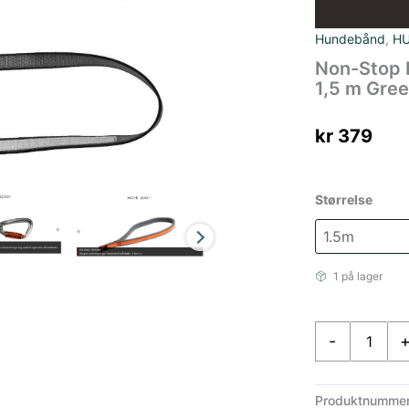
Hundebånd
,
H
Non-Stop 
1,5 m Gre
kr
379
Størrelse
1 på lager
Non-
-
Stop
Non-
Stop
Produktnumme