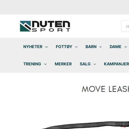
Hopp
rett
til
innholdet
Pro
sea
NYHETER
FOTTØY
BARN
DAME
TRENING
MERKER
SALG
KAMPANJER