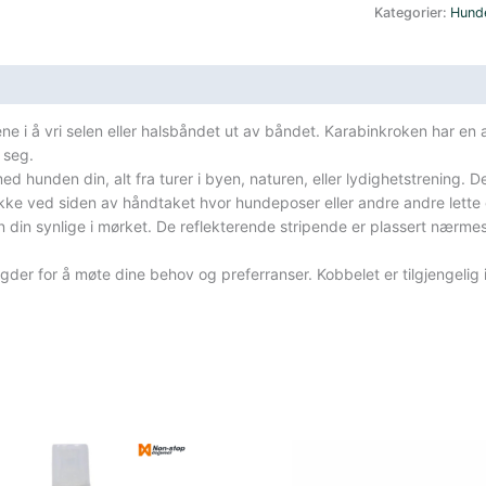
Dogwear
Kategorier:
Hund
Move
Leash
1,5
m
Green
e i å vri selen eller halsbåndet ut av båndet. Karabinkroken har en 
antall
 seg.
d hunden din, alt fra turer i byen, naturen, eller lydighetstrening. 
kke ved siden av håndtaket hvor hundeposer eller andre andre lette 
in synlige i mørket. De reflekterende stripende er plassert nærmest 
ngder for å møte dine behov og preferranser. Kobbelet er tilgjengelig i 