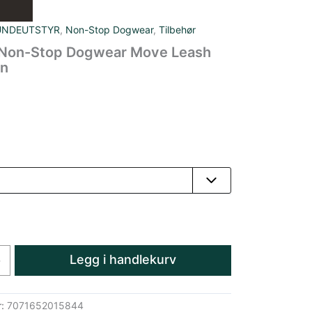
UNDEUTSTYR
,
Non-Stop Dogwear
,
Tilbehør
Non-Stop Dogwear Move Leash
en
Legg i handlekurv
+
r:
7071652015844