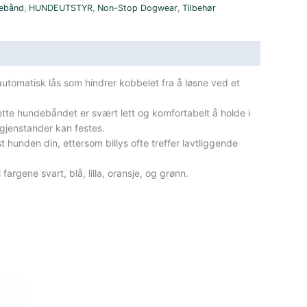
ebånd
,
HUNDEUTSTYR
,
Non-Stop Dogwear
,
Tilbehør
automatisk lås som hindrer kobbelet fra å løsne ved et
Dette hundebåndet er svært lett og komfortabelt å holde i
gjenstander kan festes.
hunden din, ettersom billys ofte treffer lavtliggende
fargene svart, blå, lilla, oransje, og grønn.