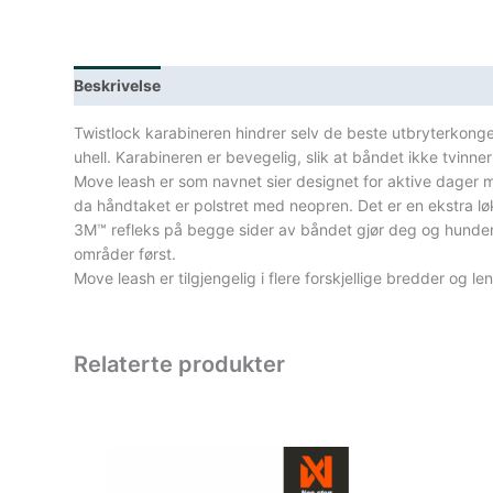
Beskrivelse
Lagerstatus
Spesifikasjoner
Twistlock karabineren hindrer selv de beste utbryterkongen
uhell. Karabineren er bevegelig, slik at båndet ikke tvinner
Move leash er som navnet sier designet for aktive dager me
da håndtaket er polstret med neopren. Det er en ekstra lø
3M™ refleks på begge sider av båndet gjør deg og hunden d
områder først.
Move leash er tilgjengelig i flere forskjellige bredder og le
Relaterte produkter