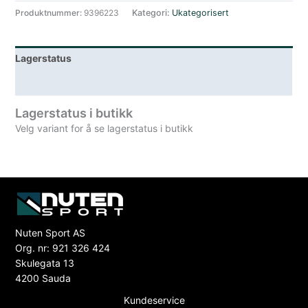
Produktnummer:
9396223
Kategori:
Ukategorisert
Lagerstatus
Spesifikasjoner
Lagerstatus i butikk
Velg variant for å se lagerstatus i butikk
Nuten Sport AS
Org. nr: 921 326 424
Skulegata 13
4200 Sauda
Kundeservice