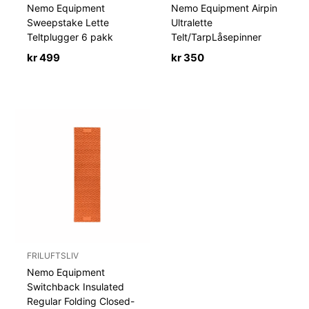
Nemo Equipment
Nemo Equipment Airpin
Sweepstake Lette
Ultralette
Teltplugger 6 pakk
Telt/TarpLåsepinner
kr
499
kr
350
FRILUFTSLIV
Nemo Equipment
Switchback Insulated
Regular Folding Closed-