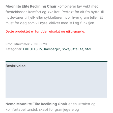
Moonlite Elite Reclining Chair
kombinerer lav vekt med
førsteklasses komfort og kvalitet. Perfekt for alt fra hytte-til-
hytte-turer til fjell- eller sykkelturer hvor hver gram teller. Et
must for deg som vil nyte leirlivet med stil og funksjon.
Dette produktet er for tiden utsolgt og utilgjengelig.
Produktnummer:
7536-8620
Kategorier:
FRILUFTSLIV
,
Kampanjer
,
Sove/Sitte ute
,
Stol
Beskrivelse
Lagerstatus
Teknisk informasjon
Spesifikasjoner
Nemo Moonlite Elite Reclining Chair
er en ultralett og
komfortabel turstol, skapt for gramjegere og