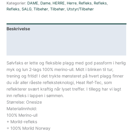
Kategorier:
DAME
,
Dame
,
HERRE
,
Herre
,
Refleks
,
Refleks
,
Refleks
,
SALG
,
Tilbehør
,
Tilbehør
,
Utstyr/Tilbehør
Beskrivelse
Lagerstatus
Spesifikasjoner
Sølvfaks er lette og fleksible plagg med god passform i herlig
myk og lun 2-lags 100% merino-ull. Midt i blinken til tur,
trening og fritid! I det trykte mønsteret på hvert plagg finner
du vår aller råeste refleksteknologi, Heat Ref-Tec, som
reflekterer svært kraftig når lyset treffer. I tillegg har vi lagt
inn refleks i lappen i sømmen.
Størrelse: Onesize
Materialinnhold:
100% Merino-ull
+ Morild-refleks
= 100% Morild Norway