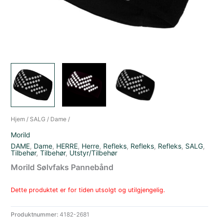
Hjem
/
SALG
/
Dame
/
Morild
DAME
,
Dame
,
HERRE
,
Herre
,
Refleks
,
Refleks
,
Refleks
,
SALG
,
Tilbehør
,
Tilbehør
,
Utstyr/Tilbehør
Morild Sølvfaks Pannebånd
Dette produktet er for tiden utsolgt og utilgjengelig.
Produktnummer:
4182-2681