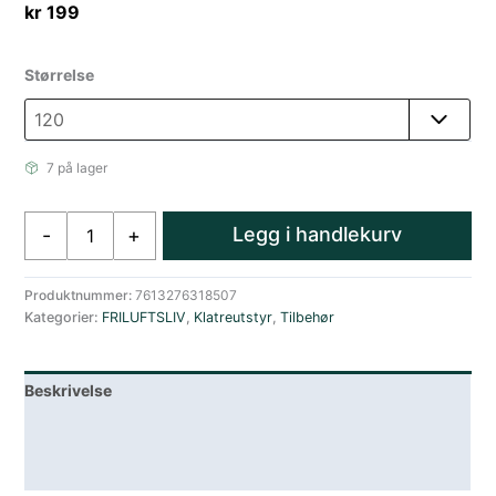
kr
199
Størrelse
7 på lager
Mammut
Legg i handlekurv
-
+
Contact
Sling
8.0
Produktnummer:
7613276318507
Kategorier:
FRILUFTSLIV
,
Klatreutstyr
,
Tilbehør
mm
-
120
Beskrivelse
cm
båndslynge
Lagerstatus
blue
antall
Spesifikasjoner