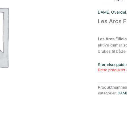
DAME
,
Overdel
Les Arcs F
Les Arcs Filic
aktive damer som
brukes til både 
Størrelsesguide
Dette produktet e
Produktnumme
Kategorier:
DAM