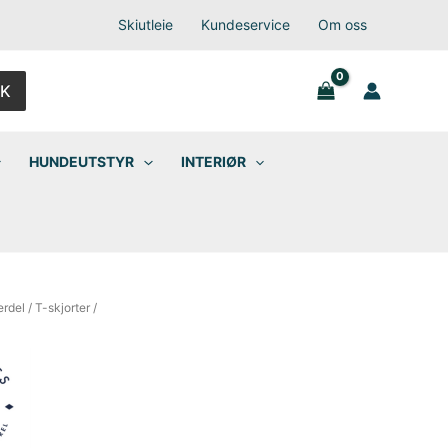
Skiutleie
Kundeservice
Om oss
K
HUNDEUTSTYR
INTERIØR
rdel
/
T-skjorter
/