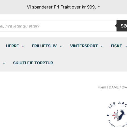
Vi spanderer Fri Frakt over kr 999,-*
ducts
SØ
rch
HERRE
FRILUFTSLIV
VINTERSPORT
FISKE
SKIUTLEIE TOPPTUR
Hjem
/
DAME
/
Ove