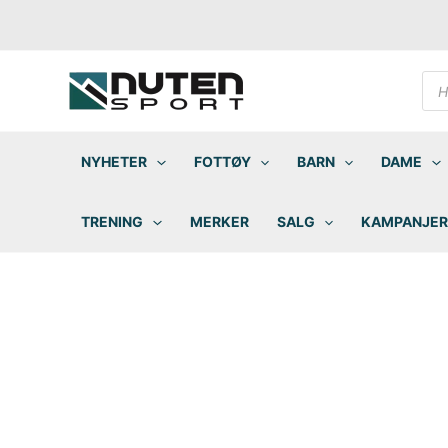
Hopp
rett
til
innholdet
Pro
sea
NYHETER
FOTTØY
BARN
DAME
TRENING
MERKER
SALG
KAMPANJER