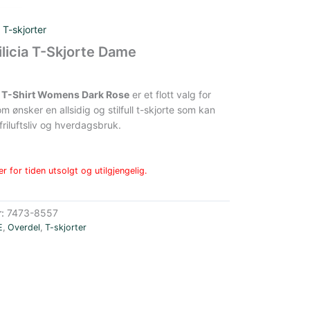
,
T-skjorter
ilicia T-Skjorte Dame
ia T-Shirt Womens Dark Rose
er et flott valg for
 ønsker en allsidig og stilfull t-skjorte som kan
friluftsliv og hverdagsbruk.
r for tiden utsolgt og utilgjengelig.
r:
7473-8557
E
,
Overdel
,
T-skjorter