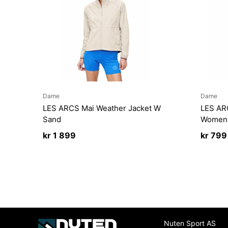
Dame
Dame
LES ARCS Mai Weather Jacket W
LES ARC
Sand
Womens
kr
1 899
kr
799
Nuten Sport AS