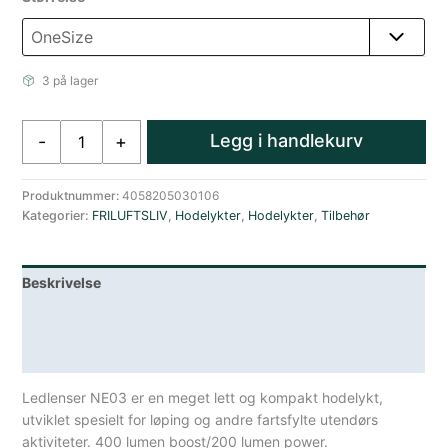
3 på lager
Led
Legg i handlekurv
-
+
Lenser
Led
Lenser
Produktnummer:
4058205030106
Kategorier:
FRILUFTSLIV
,
Hodelykter
,
Hodelykter
,
Tilbehør
Hodelykt
Neo3
antall
Beskrivelse
Lagerstatus
Spesifikasjoner
Ledlenser NE03 er en meget lett og kompakt hodelykt,
utviklet spesielt for løping og andre fartsfylte utendørs
aktiviteter. 400 lumen boost/200 lumen power.