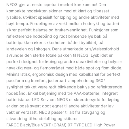
NEO3 gjør at neste løpetur i mørket kan komme! Den
kompakte hodelykten skinner med et klart og tilpasset
lysbilde, utviklet spesielt for løping og andre aktiviteter med
høyt tempo. Fordelingen av vekt mellom hodelykt og batteri
sikrer perfekt balanse og brukervennlighet. Funksjoner som
reflekterende hodebånd og rødt blinkende lys bak på
batteripakken øker sikkerheten, både i bybildet, på
landeveien og i skogen. Dens utmerkede pris/ytelsesforhold
avrunder den sterke totale pakken til NEO3. Lysbildet er
perfekt designet for løping og andre uteaktiviteter og belyser
nøyaktig nær- og fjernområdet med både spot og flom diode.
Minimalistisk, ergonomisk design med kabelkanal for perfekt
passform og komfort, justerbart lampehode og 360°
synlighet takket være rødt blinkende baklys og reflekterende
hodebånd. Enkel betjening med tre AAA-batterier; integrert
batteristatus-LED Selv om NEO3 er skreddersydd for løping
er den også svært godt egnet til andre aktiviteter der lav
vekt er verdsatt. NEO3 passer til alt fra stavgang og
stivandring til hundelufting og skiturer.
FARGE Black/Blue VEKT (GRAM) 97 TYPE LED High Power