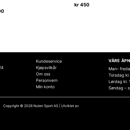
kr
450
00
VÅRE ÅPN
Kundeservice
24
Kjøpsvilkår
Man– freda
Om oss
Torsdag kl.
Personvern
Lørdag kl. 
Min konto
Søndag – s
Copyright © 2026 Nuten Sport AS | Utviklet av
Maksimer Stadion Nettbutikk