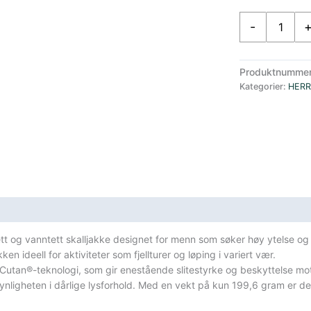
Klättermusen
-
Vingtor
Lett
Skalljakke
Produktnumme
med
Kategorier:
HERR
Hette
Grønn
antall
sifikasjoner
ett og vanntett skalljakke designet for menn som søker høy ytelse og
 ideell for aktiviteter som fjellturer og løping i variert vær.
d Cutan®-teknologi, som gir enestående slitestyrke og beskyttelse m
nligheten i dårlige lysforhold.
Med en vekt på kun 199,6 gram er de