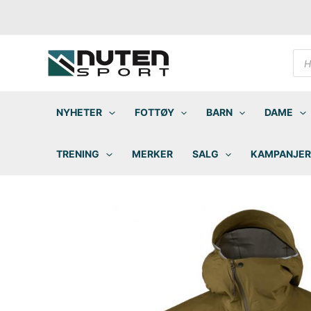
Hopp
rett
til
innholdet
Pro
sea
NYHETER
FOTTØY
BARN
DAME
TRENING
MERKER
SALG
KAMPANJER