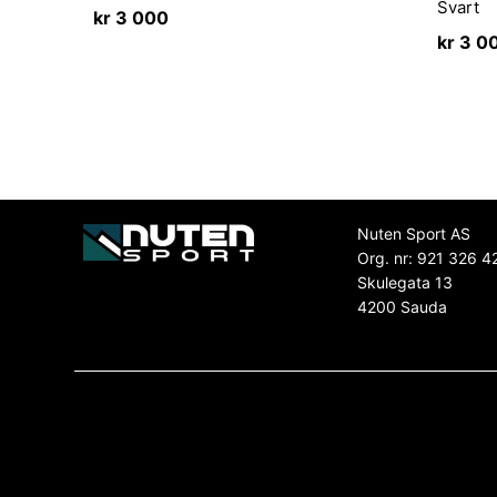
Svart
kr
3 000
kr
3 0
Nuten Sport AS
Org. nr: 921 326 4
Skulegata 13
4200 Sauda