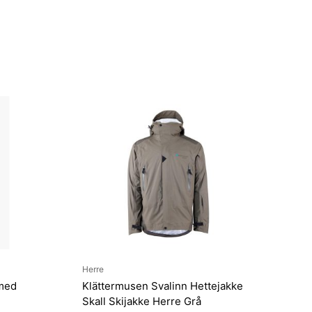
Herre
 med
Klättermusen Svalinn Hettejakke
Skall Skijakke Herre Grå