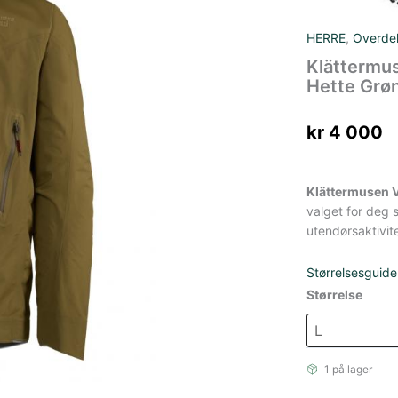
HERRE
,
Overde
Klättermus
Hette Grø
kr
4 000
Klättermusen V
valget for deg s
utendørsaktivite
Størrelsesguide
Størrelse
1 på lager