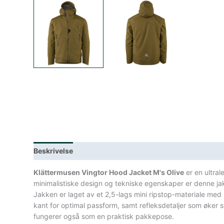
Beskrivelse
Lagerstatus
Teknisk informasjon
Spe
Klättermusen Vingtor Hood Jacket M's Olive
er en ultral
minimalistiske design og tekniske egenskaper er denne jakken
Jakken er laget av et 2,5-lags mini ripstop-materiale me
kant for optimal passform, samt refleksdetaljer som øker sy
fungerer også som en praktisk pakkepose.