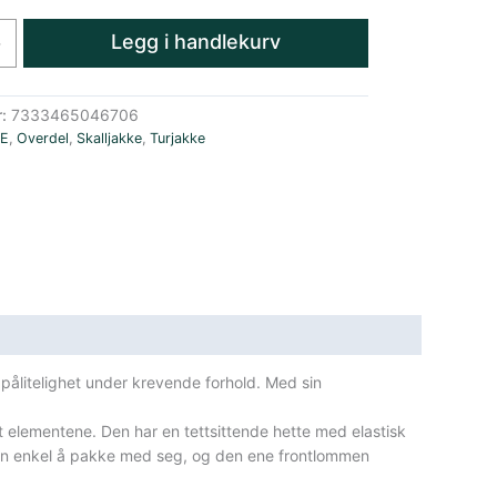
Legg i handlekurv
+
r:
7333465046706
E
,
Overdel
,
Skalljakke
,
Turjakke
 pålitelighet under krevende forhold.
Med sin
ot elementene.
Den har en tettsittende hette med elastisk
n enkel å pakke med seg, og den ene frontlommen